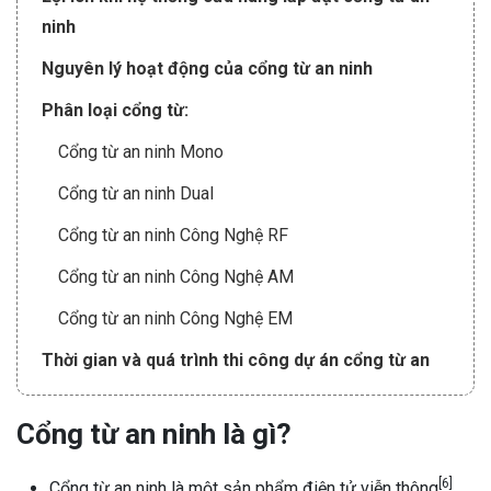
ninh
Nguyên lý hoạt động của cổng từ an ninh
Phân loại cổng từ:
Cổng từ an ninh Mono
Cổng từ an ninh Dual
Cổng từ an ninh Công Nghệ RF
Cổng từ an ninh Công Nghệ AM
Cổng từ an ninh Công Nghệ EM
Thời gian và quá trình thi công dự án cổng từ an
ninh có lâu không?
Cổng từ an ninh là gì?
Ưu điểm và nhược điểm của cổng từ an ninh
Bảng giá cổng từ an ninh tại Huế
[6]
Cổng từ an ninh là một sản phẩm điện tử viễn thông
,