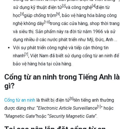
Nơi bán cổng từ an ninh tại Huế uy tín – chất lượng
[2]
[4]
sử dụng kỹ thuật điện tử
và công nghệ
điện từ
– dịch vụ hậu mãi tốt
[3]
[9]
học
giúp chống trộm
, bảo vệ hàng hóa bằng công
[10]
nghệ không dây
trong các cửa hàng, shop thời trang
và siêu thị. Sản phẩm này ra đời từ năm 1966 và sử
dụng nhiều ở các nước phát triển như Mỹ, Đức, Anh …
Với sự phát triển công nghệ và tiếp cận thông tin
[7]
nhanh
, Việt Nam đã biết sử dụng cổng từ an ninh để
bảo vệ hàng hóa tại cửa hàng.
Cổng từ an ninh trong Tiếng Anh là
gì?
[5]
Cổng từ an ninh
là thiết bị điện tử
tên tiếng anh thường
[1]
được dùng như: “
Electronic Article Surveillance
” hoặc
“
Magnetic Gate”
hoặc “
Security Magnetic Gate
“.