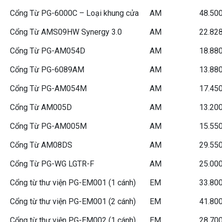
Cổng Từ PG-6000C – Loại khung cửa
AM
48.50
Cổng Từ AMS09HW Synergy 3.0
AM
22.82
Cổng Từ PG-AM054D
AM
18.88
Cổng Từ PG-6089AM
AM
13.88
Cổng Từ PG-AM054M
AM
17.45
Cổng Từ AM005D
AM
13.20
Cổng Từ PG-AM005M
AM
15.55
Cổng Từ AM08DS
AM
29.55
Cổng Từ PG-WG LGTR-F
AM
25.00
Cổng từ thư viện PG-EM001 (1 cánh)
EM
33.80
Cổng từ thư viện PG-EM001 (2 cánh)
EM
41.80
Cổng từ thư viện PG-EM002 (1 cánh)
EM
28.70