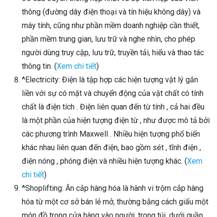
thông (đường dây điện thoại và tín hiệu không dây) và
máy tính, cũng như phần mềm doanh nghiệp cần thiết,
phần mềm trung gian, lưu trữ và nghe nhìn, cho phép
người dùng truy cập, lưu trữ, truyền tải, hiểu và thao tác
thông tin. (
Xem chi tiết
)
^
Electricity: Điện là tập hợp các hiện tượng vật lý gắn
liền với sự có mặt và chuyển động của vật chất có tính
chất là điện tích . Điện liên quan đến từ tính , cả hai đều
là một phần của hiện tượng điện từ , như được mô tả bởi
các phương trình Maxwell . Nhiều hiện tượng phổ biến
khác nhau liên quan đến điện, bao gồm sét , tĩnh điện ,
điện nóng , phóng điện và nhiều hiện tượng khác. (
Xem
chi tiết
)
^
Shoplifting: Ăn cắp hàng hóa là hành vi trộm cắp hàng
hóa từ một cơ sở bán lẻ mở, thường bằng cách giấu một
món đồ trong cửa hàng vào người, trong túi, dưới quần