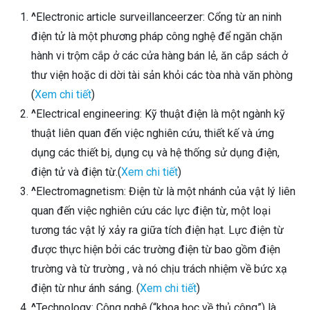
^
Electronic article surveillanceerzer: Cổng từ an ninh
điện tử là một phương pháp công nghệ để ngăn chặn
hành vi trộm cắp ở các cửa hàng bán lẻ, ăn cắp sách ở
thư viện hoặc di dời tài sản khỏi các tòa nhà văn phòng
(
Xem chi tiết
)
^
Electrical engineering: Kỹ thuật điện là một ngành kỹ
thuật liên quan đến việc nghiên cứu, thiết kế và ứng
dụng các thiết bị, dụng cụ và hệ thống sử dụng điện,
điện tử và điện từ.(
Xem chi tiết
)
^
Electromagnetism: Điện từ là một nhánh của vật lý liên
quan đến việc nghiên cứu các lực điện từ, một loại
tương tác vật lý xảy ra giữa tích điện hạt. Lực điện từ
được thực hiện bởi các trường điện từ bao gồm điện
trường và từ trường , và nó chịu trách nhiệm về bức xạ
điện từ như ánh sáng. (
Xem chi tiết
)
^
Technology: Công nghệ (“khoa học về thủ công”) là