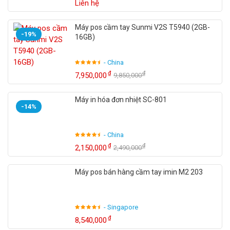
Liên hệ
Máy pos cầm tay Sunmi V2S T5940 (2GB-
-19%
16GB)
- China
₫
₫
7,950,000
9,850,000
Máy in hóa đơn nhiệt SC-801
-14%
- China
₫
₫
2,150,000
2,490,000
Máy pos bán hàng cầm tay imin M2 203
- Singapore
₫
8,540,000