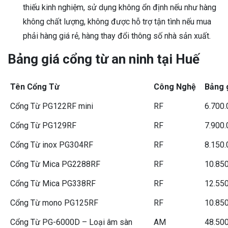
thiếu kinh nghiệm, sử dụng không ổn định nếu như hàng
không chất lượng, không được hỗ trợ tận tình nếu mua
phải hàng giá rẻ, hàng thay đổi thông số nhà sản xuất.
Bảng giá cổng từ an ninh tại Huế
Tên Cổng Từ
Công Nghệ
Bảng 
Cổng Từ PG122RF mini
RF
6.700.
Cổng Từ PG129RF
RF
7.900.
Cổng Từ inox PG304RF
RF
8.150.
Cổng Từ Mica PG2288RF
RF
10.85
Cổng Từ Mica PG338RF
RF
12.55
Cổng Từ mono PG125RF
RF
10.85
Cổng Từ PG-6000D – Loại âm sàn
AM
48.50