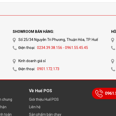
SHOWROOM BÁN HÀNG:
HỖ
Số 25/34 Nguyễn Tri Phương, Thuận Hóa, TP. Huế
Điện thoại:
0234.39.38.156 - 0961.55.45.45
Kinh doanh giá sỉ
Điện thoại:
0901.172.173
Về Huế POS
0961.
ch chung
Giới thiệu Huế POS
nhận
Liên hệ
nh toán
Sản phẩm bán chạy