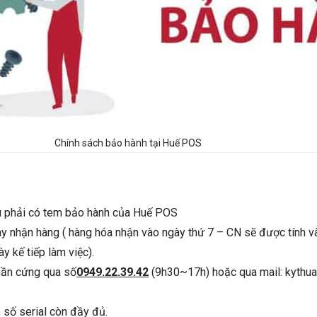
Chính sách bảo hành tại Huế POS
u phải có tem bảo hành của Huế POS
y nhận hàng ( hàng hóa nhận vào ngày thứ 7 – CN sẽ được tính vào
y kế tiếp làm việc).
hần cứng qua số
0949.22.39.42
(9h30~17h) hoặc qua mail: kythuat
số serial còn đầy đủ.