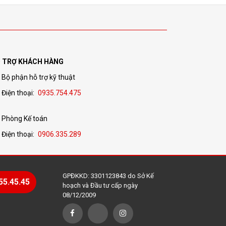
 TRỢ KHÁCH HÀNG
Bộ phận hỗ trợ kỹ thuật
Điện thoại:
0935.754.475
Phòng Kế toán
Điện thoại:
0906.335.289
GPĐKKD: 3301123843 do Sở Kế
55.45.45
hoạch và Đầu tư cấp ngày
08/12/2009