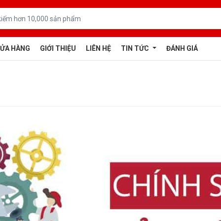
ỬA HÀNG
GIỚI THIỆU
LIÊN HỆ
TIN TỨC
ĐÁNH GIÁ