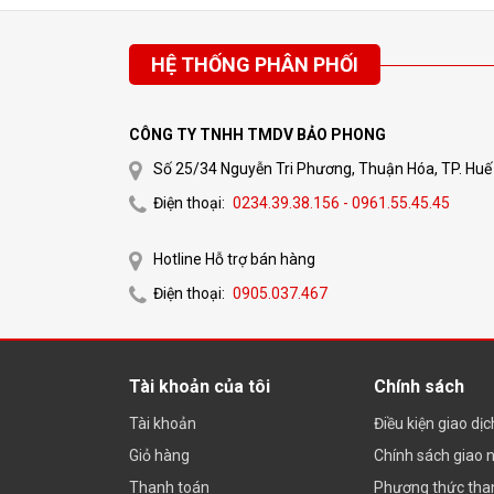
HỆ THỐNG PHÂN PHỐI
CÔNG TY TNHH TMDV BẢO PHONG
Số 25/34 Nguyễn Tri Phương, Thuận Hóa, TP. Huế
Điện thoại:
0234.39.38.156 - 0961.55.45.45
Hotline Hỗ trợ bán hàng
Điện thoại:
0905.037.467
Tài khoản của tôi
Chính sách
Tài khoản
Điều kiện giao dị
Giỏ hàng
Chính sách giao 
Thanh toán
Phương thức tha