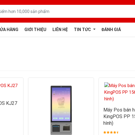
ỬA HÀNG
GIỚI THIỆU
LIÊN HỆ
TIN TỨC
ĐÁNH GIÁ
OS KJ27
Máy Pos bán h
KingPOS PP 1
hình)