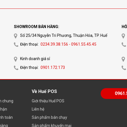
SHOWROOM BÁN HÀNG:
HỖ
Số 25/34 Nguyễn Tri Phương, Thuận Hóa, TP. Huế
Điện thoại:
0234.39.38.156 - 0961.55.45.45
Kinh doanh giá sỉ
Điện thoại:
0901.172.173
Về Huế POS
0961.
ch chung
Giới thiệu Huế POS
nhận
Liên hệ
nh toán
Sản phẩm bán chạy
 hàng
Sản phẩm khuyến mại