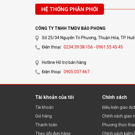
HỆ THỐNG PHÂN PHỐI
CÔNG TY TNHH TMDV BẢO PHONG
Số 25/34 Nguyễn Tri Phương, Thuận Hóa, TP. Huế
Điện thoại:
0234.39.38.156 - 0961.55.45.45
Hotline Hỗ trợ bán hàng
Điện thoại:
0905.037.467
Tài khoản của tôi
Chính sách
Tài khoản
Điều kiện giao dị
Giỏ hàng
Chính sách giao 
Thanh toán
Phương thức tha
Theo dõi đơn hàng
Chính sách kiểm