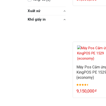
Xuất xứ
Khổ giấy in
Máy Pos Cảm ứn
KingPOS PE 152
(economy)
9,150,000
₫