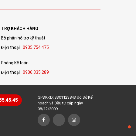
 TRỢ KHÁCH HÀNG
Bộ phận hỗ trợ kỹ thuật
Điện thoại:
0935.754.475
Phòng Kế toán
Điện thoại:
0906.335.289
GPĐKKD: 3301123843 do Sở Kế
55.45.45
hoạch và Đầu tư cấp ngày
08/12/2009