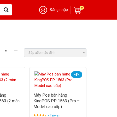
0
Đăng nhập
-4%
àng
Máy Pos bán hàng
563 (2 màn
KingPOS PP 1563 (Pro –
Model cao cấp)
- Taiwan