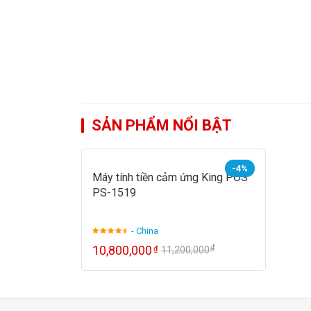
SẢN PHẨM NỔI BẬT
-4%
Máy tính tiền cảm ứng King POS
PS-1519
- China
₫
10,800,000
₫
11,200,000