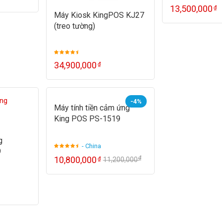
13,500,000
₫
Máy Kiosk KingPOS KJ27
(treo tường)
34,900,000
₫
-4%
Máy tính tiền cảm ứng
King POS PS-1519
g
- China
9
₫
10,800,000
₫
11,200,000