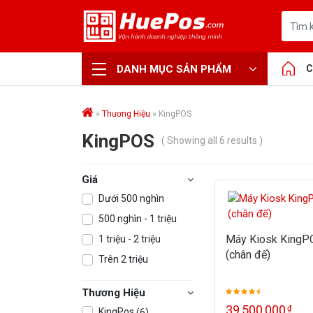
DANH MỤC SẢN PHẨM
C
»
Thương Hiệu
»
KingPOS
KingPOS
( Showing all 6 results )
Giá
Dưới 500 nghìn
500 nghìn - 1 triệu
Máy Kiosk KingP
1 triệu - 2 triệu
(chân đế)
Trên 2 triệu
Thương Hiệu
39,500,000
₫
KingPos
(6)