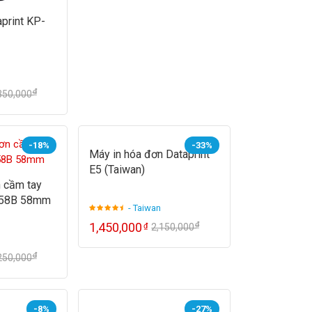
aprint KP-
₫
350,000
-18%
-33%
Máy in hóa đơn Dataprint
E5 (Taiwan)
 cầm tay
-58B 58mm
- Taiwan
₫
1,450,000
₫
2,150,000
₫
250,000
-8%
-27%