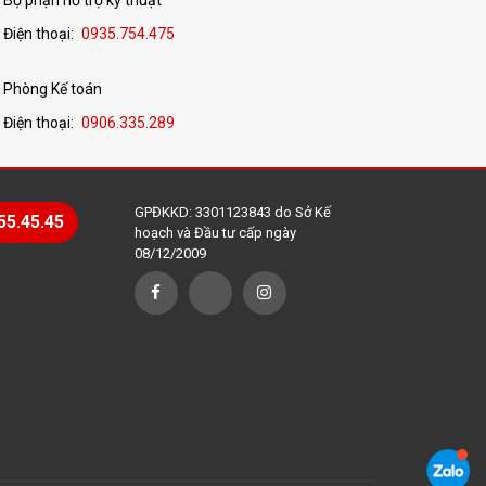
Điện thoại:
0935.754.475
Phòng Kế toán
Điện thoại:
0906.335.289
GPĐKKD: 3301123843 do Sở Kế
55.45.45
hoạch và Đầu tư cấp ngày
08/12/2009
 máy in laser. Mỗi loại có thiết kế, giá thành và