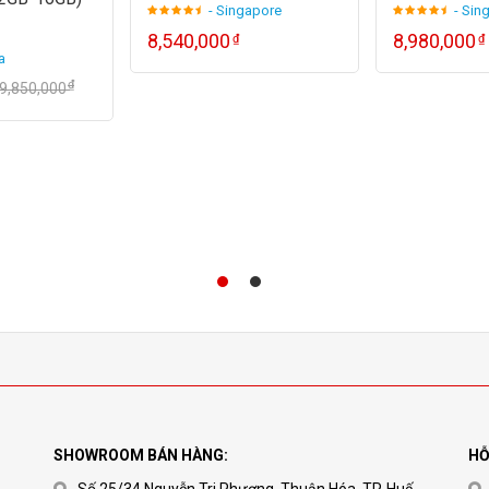
- Singapore
- Sin
8,540,000
8,980,000
₫
₫
a
₫
9,850,000
cầu đó, Huế POS đã cho lên kệ các mẫu
máy in hóa đơn
từ các 
 phù hợp với các quy mô cửa hàng, điều kiện kinh tế, cũng như y
 đến khi trả lời cho câu hỏi
mua máy in hóa đơn ở đâu tại Huế
SHOWROOM BÁN HÀNG:
HỖ
Số 25/34 Nguyễn Tri Phương, Thuận Hóa, TP. Huế