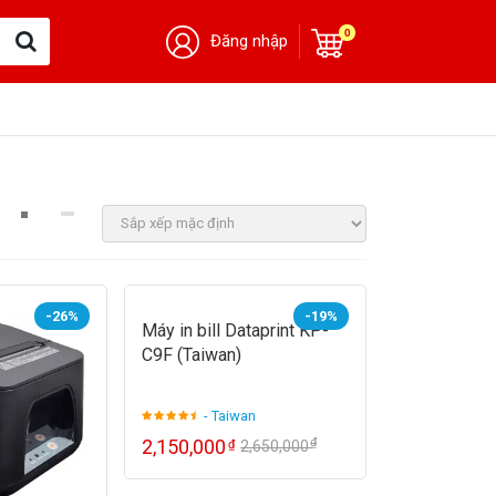
0
Đăng nhập
-26%
-19%
Máy in bill Dataprint KP-
C9F (Taiwan)
- Taiwan
₫
2,150,000
₫
2,650,000