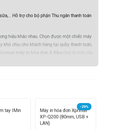
à sữa,… Hỗ trợ cho bộ phận Thu ngân thanh toán
ương hiệu khác nhau. Chọn được một chiếc máy
y khó chịu cho khách hàng tại quầy thanh toán,
iệc
mua máy in hóa đơn ở đâu
cũng là một câu
-29%
 tay IMin
Máy in hóa đơn Xprinter
Máy in hóa 
XP-Q200 (80mm, USB +
Q260iii
LAN)