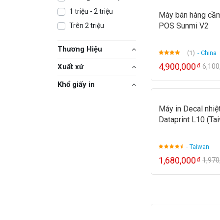
1 triệu - 2 triệu
Máy bán hàng cầm
POS Sunmi V2
Trên 2 triệu
Thương Hiệu
(1)
- China
Được xếp
4,900,000
Xuất xứ
₫
6,10
hạng
5.00
5
sao
Khổ giấy in
Máy in Decal nhiệ
Dataprint L10 (Ta
- Taiwan
1,680,000
₫
1,97