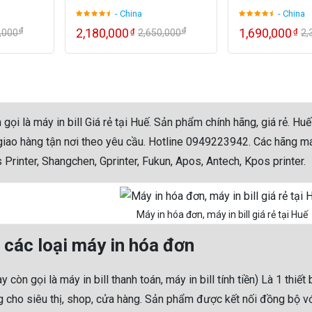
- China
- China
₫
₫
2,180,000
1,690,000
₫
₫
0,000
2,650,000
2,
gọi là máy in bill Giá rẻ tại Huế. Sản phẩm chính hãng, giá rẻ. 
 giao hàng tận nơi theo yêu cầu. Hotline 0949223942. Các hãng má
 Printer, Shangchen, Gprinter, Fukun, Apos, Antech, Kpos printer.
Máy in hóa đơn, máy in bill giá rẻ tại Huế
 các loại máy in hóa đơn
y còn gọi là máy in bill thanh toán, máy in bill tính tiền) Là 1 thi
g cho siêu thị, shop, cửa hàng. Sản phẩm được kết nối đồng bộ v