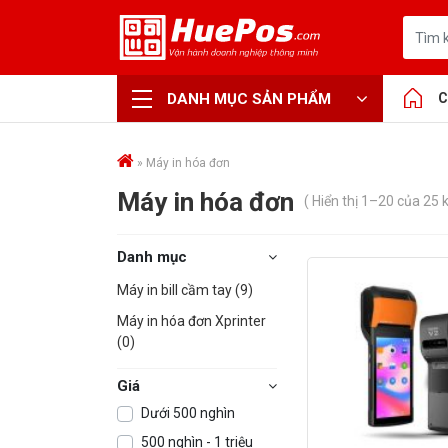
DANH MỤC SẢN PHẨM
C
»
Máy in hóa đơn
Máy in hóa đơn
( Hiển thị 1–20 của 25 k
Danh mục
Máy in bill cầm tay (9)
Máy in hóa đơn Xprinter
(0)
Giá
Dưới 500 nghìn
500 nghìn - 1 triệu