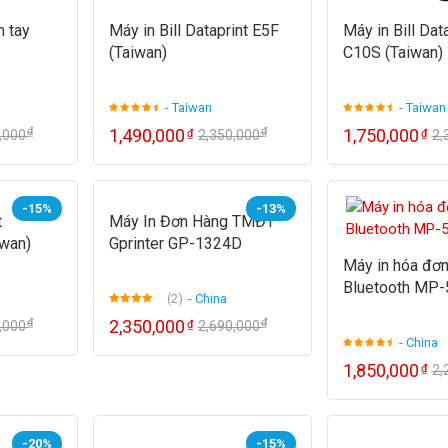
 tay
Máy in Bill Dataprint E5F
Máy in Bill Dat
(Taiwan)
C10S (Taiwan)
- Taiwan
- Taiwan
₫
₫
1,490,000
1,750,000
₫
₫
0,000
2,350,000
2,
-15%
-13%
t
Máy In Đơn Hàng TMĐT
iwan)
Gprinter GP-1324D
Máy in hóa đơn
Bluetooth MP
(2)
- China
Được xếp
₫
₫
2,350,000
₫
0,000
2,690,000
hạng
5.00
5
- China
sao
1,850,000
₫
2,
-20%
-15%