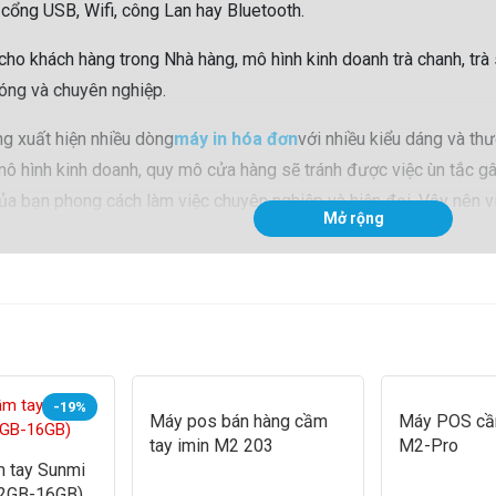
 cổng USB, Wifi, công Lan hay Bluetooth.
 cho khách hàng trong Nhà hàng, mô hình kinh doanh trà chanh, tr
hóng và chuyên nghiệp.
ng xuất hiện nhiều dòng
máy in hóa đơn
với nhiều kiểu dáng và th
 mô hình kinh doanh, quy mô cửa hàng sẽ tránh được việc ùn tắc gâ
ủa bạn phong cách làm việc chuyên nghiệp và hiện đại. Vậy nên v
Mở rộng
gười tiêu dùng đặt ra khi họ có nhu cầu tìm kiếm.
-19%
Máy pos bán hàng cầm
Máy POS cầm
tay imin M2 203
M2-Pro
 tay Sunmi
(2GB-16GB)