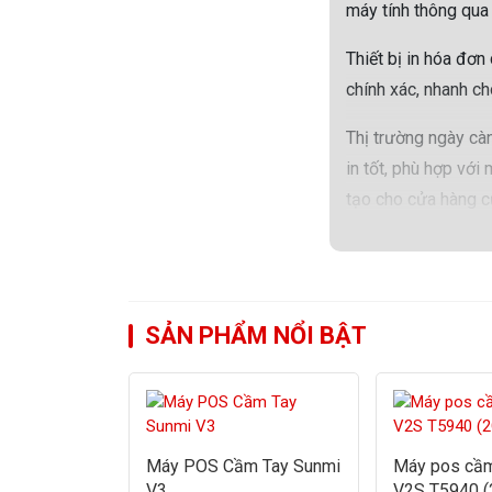
máy tính thông qua
Thiết bị in hóa đơn
chính xác, nhanh c
Thị trường ngày cà
in tốt, phù hợp với
tạo cho cửa hàng c
hỏi mà được nhiều n
SẢN PHẨM NỔI BẬT
-26%
Máy POS Cầm Tay Sunmi
Máy pos cầm
V3
V2S T5940 