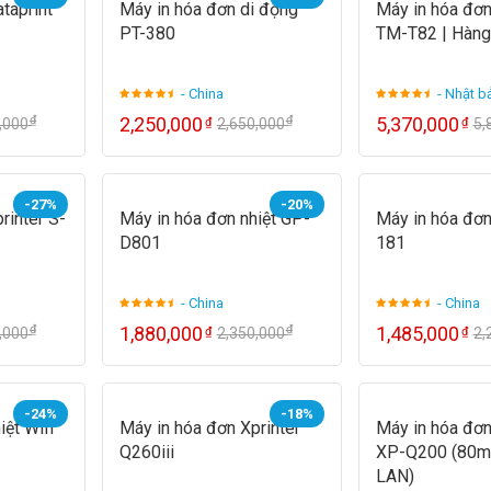
taprint
Máy in hóa đơn di động
Máy in hóa đơ
PT-380
TM-T82 | Hàng
- China
- Nhật b
₫
₫
2,250,000
5,370,000
₫
₫
0,000
2,650,000
5,
-27%
-20%
rinter S-
Máy in hóa đơn nhiệt GP-
Máy in hóa đơn
D801
181
- China
- China
₫
₫
1,880,000
1,485,000
₫
₫
0,000
2,350,000
2,
-24%
-18%
iệt Wifi
Máy in hóa đơn Xprinter
Máy in hóa đơn
Q260iii
XP-Q200 (80m
LAN)