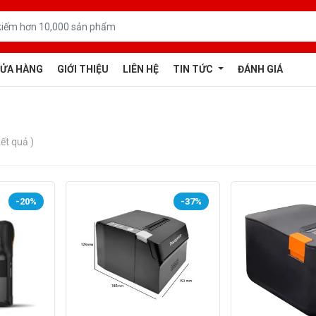
ỬA HÀNG
GIỚI THIỆU
LIÊN HỆ
TIN TỨC
ĐÁNH GIÁ
ết quả )
-20%
-37%