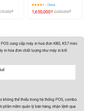
- China
₫
₫
1,650,000
₫
370,000
2,050,000
Huế POS cung cấp máy in hoá đơn K80, K57 mini.
y in hóa đơn chất lượng như máy in bill
ết bị không thể thiếu trong hệ thống POS, combo
ới phần mềm quản lý bán hàng, nhận lệnh qua