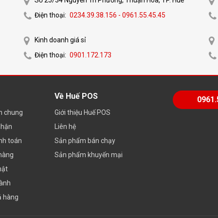
Điện thoại:
0234.39.38.156 - 0961.55.45.45
Kinh doanh giá sỉ
Điện thoại:
0901.172.173
Về Huế POS
0961.
ch chung
Giới thiệu Huế POS
nhận
Liên hệ
nh toán
Sản phẩm bán chạy
 hàng
Sản phẩm khuyến mại
mật
hành
ả hàng
ường,
máy in hóa đơn
có 3 dòng chính là máy in kim, máy in nhiệt và