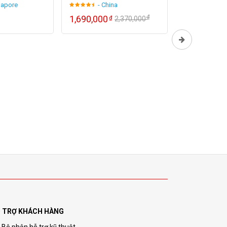
gapore
- China
- Chi
₫
1,690,000
2,180,000
₫
₫
2,370,000
thương hiệu nổi tiếng, đa dạng về mẫu mã với
êu cầu khác nhau. Huế POS chắc chắn là một địa
?
 TRỢ KHÁCH HÀNG
Bộ phận hỗ trợ kỹ thuật