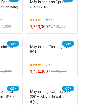
n Epson
Máy in hóa đơn Gprinter
 chính hãng
GP-2120TU
ản
- China
₫
₫
1,790,000
₫
840,000
2,450,000
-35%
-35%
 nhiệt SC-
Máy in hóa đơn nhiệt SC-
891
- China
₫
₫
1,485,000
₫
290,000
2,290,000
-29%
-20%
 Xprinter
Máy in nhiệt cầm tay PT-
m, USB +
280 – Máy in hóa đơn di
động