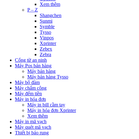
Xem thêm
P – Z
Shangchen
Sunmi
Symble
Tysso
Vinpos
Xprinter
Zebex
Zebra
Cổng từ an ninh
Máy Pos bán hàng
Máy bán hàng
Máy bán hàng Tysso
Máy bộ đàm
Máy chấm công
Máy đếm tiền
Máy in hóa đơn
Máy in bill cầm tay
Máy in hóa đơn Xprinter
Xem thêm
Máy in mã vạch
Máy quét mã vạch
Thiết bị báo rung