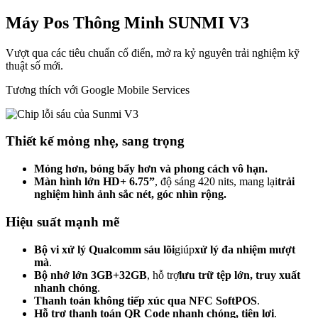
Máy Pos Thông Minh SUNMI V3
Vượt qua các tiêu chuẩn cổ điển, mở ra kỷ nguyên trải nghiệm kỹ
thuật số mới.
Tương thích với Google Mobile Services
Thiết kế mỏng nhẹ, sang trọng
Mỏng hơn, bóng bẩy hơn và phong cách vô hạn.
Màn hình lớn HD+ 6.75”
, độ sáng 420 nits, mang lại
trải
nghiệm hình ảnh sắc nét, góc nhìn rộng.
Hiệu suất mạnh mẽ
Bộ vi xử lý Qualcomm sáu lõi
giúp
xử lý đa nhiệm mượt
mà
.
Bộ nhớ lớn 3GB+32GB
, hỗ trợ
lưu trữ tệp lớn, truy xuất
nhanh chóng
.
Thanh toán không tiếp xúc qua NFC SoftPOS
.
Hỗ trợ thanh toán QR Code nhanh chóng, tiện lợi
.