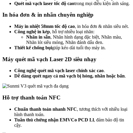
Quét mã vạch laser tốc độ cao
trong mọi điều kiện ánh sáng.
In hóa đơn & in nhãn chuyên nghiệp
Máy in nhiệt 58mm tốc độ cao
, in hóa đơn & nhãn siêu nét.
Công nghệ in kép
, hỗ trợ nhiều loại nhãn:
Nhãn in sẵn
, Nhãn hình dạng đặc biệt, Nhãn màu,
Nhãn lót siêu mỏng, Nhãn đánh dấu đen.
Thiết kế chống bụi
giúp kéo dài tuổi thọ máy in.
Máy quét mã vạch Laser 2D siêu nhạy
Công nghệ quét mã vạch laser chính xác cao
.
Dễ dàng quét ngay cả mã vạch bị hỏng, nhăn hoặc bẩn
.
Hỗ trợ thanh toán NFC
Chuẩn thanh toán nhanh NFC
, tương thích với nhiều loại
hình thanh toán.
Tuân thủ chứng nhận EMVCo PCD Ll
, đảm bảo độ tin
cậy.