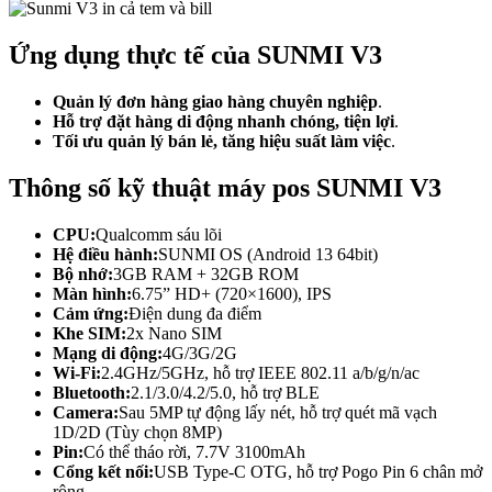
Ứng dụng thực tế của SUNMI V3
Quản lý đơn hàng giao hàng chuyên nghiệp
.
Hỗ trợ đặt hàng di động nhanh chóng, tiện lợi
.
Tối ưu quản lý bán lẻ, tăng hiệu suất làm việc
.
Thông số kỹ thuật máy pos SUNMI V3
CPU:
Qualcomm sáu lõi
Hệ điều hành:
SUNMI OS (Android 13 64bit)
Bộ nhớ:
3GB RAM + 32GB ROM
Màn hình:
6.75” HD+ (720×1600), IPS
Cảm ứng:
Điện dung đa điểm
Khe SIM:
2x Nano SIM
Mạng di động:
4G/3G/2G
Wi-Fi:
2.4GHz/5GHz, hỗ trợ IEEE 802.11 a/b/g/n/ac
Bluetooth:
2.1/3.0/4.2/5.0, hỗ trợ BLE
Camera:
Sau 5MP tự động lấy nét, hỗ trợ quét mã vạch
1D/2D (Tùy chọn 8MP)
Pin:
Có thể tháo rời, 7.7V 3100mAh
Cổng kết nối:
USB Type-C OTG, hỗ trợ Pogo Pin 6 chân mở
rộng