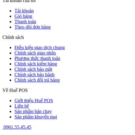
Tài khoản của tôi
Tài khoản
Giỏ hàng
Thanh toán
Theo dõi đơn hàng
Chính sách
Điều kiện giao dịch chung
Chính sách giao nhận
Phương thức thanh toán
Chính sách kiểm hàng
Chính sách bảo mật
Chính sách bảo hành
Chính sách đổi trả hàng
Về Huế POS
Giới thiệu Huế POS
Liên hệ
Sản phẩm bán chạy
Sản phẩm khuyến mại
0961.55.45.45