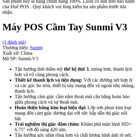
Sản phẩm này là hàng chính hãng 100%. Luôn có dán tem bảo hành
của Huế POS . Quý khách vui lòng kiểm tra sản phẩm trước khi
nhận.
Máy POS Cầm Tay Sunmi V3
(1 đánh giá)
Thương hiệu:
Sunmi
Xuất xứ:
China
Mã SP:
Sunmi-V3
Tận hưởng tính thẩm mỹ
thế hệ thứ 3
, mỏng hơn, thanh lịch
hơn và vô cùng phong cách.
Thiết kế thanh lịch và tiện dụng:
Với các đường nét hợp lý
và các góc bo tròn, thiết bị này mang đến vẻ ngoài nhẹ nhàng,
thanh lịch.
Tận hưởng cảm giác cầm nắm thoải mái cân bằng hoàn hảo
giữa phong cách và sự thoải mái.
Hoàn thiện bằng kim loại hiện đại:
Lớp sơn phun kim loại
mang đến cảm giác đương đại với sức hấp dẫn thị giác nổi
bật.
Trải nghiệm thị giác đắm chìm:
Khám phá màn hình HD+
6,75″ với độ sáng 420 nits.
Tận hưởng góc nhìn rộng hơn và chất lượng hình ảnh rõ nét.