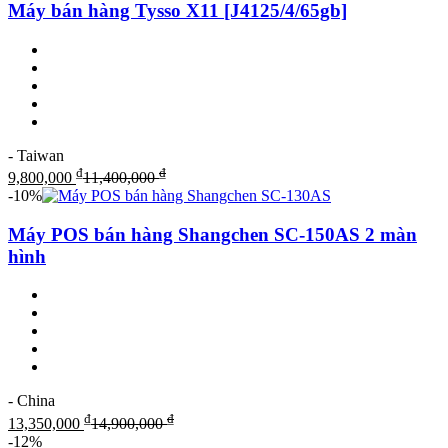
Máy bán hàng Tysso X11 [J4125/4/65gb]
- Taiwan
₫
₫
9,800,000
11,400,000
-10%
Máy POS bán hàng Shangchen SC-150AS 2 màn
hình
- China
₫
₫
13,350,000
14,900,000
-12%