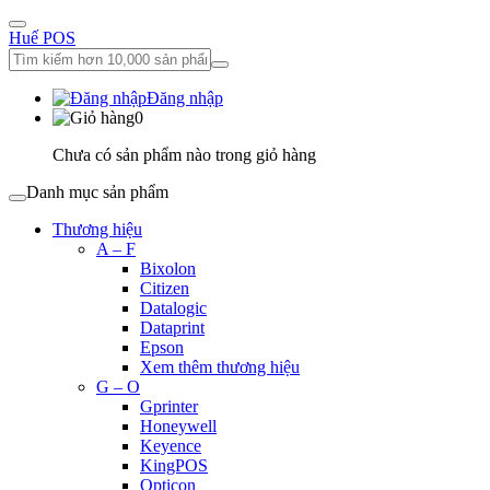
Huế POS
Đăng nhập
0
Chưa có sản phẩm nào trong giỏ hàng
Danh mục sản phẩm
Thương hiệu
A – F
Bixolon
Citizen
Datalogic
Dataprint
Epson
Xem thêm thương hiệu
G – O
Gprinter
Honeywell
Keyence
KingPOS
Opticon