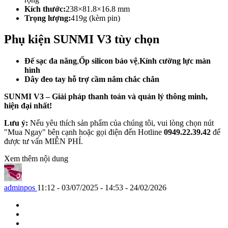
Kích thước:
238×81.8×16.8 mm
Trọng lượng:
419g (kèm pin)
Phụ kiện SUNMI V3 tùy chọn
Đế sạc đa năng
,
Ốp silicon bảo vệ
,
Kính cường lực màn
hình
Dây đeo tay hỗ trợ cầm nắm chắc chắn
SUNMI V3 – Giải pháp thanh toán và quản lý thông minh,
hiện đại nhất!
Lưu ý:
Nếu yêu thích sản phẩm của chúng tôi, vui lòng chọn nút
"Mua Ngay" bên cạnh hoặc gọi điện đến Hotline
0949.22.39.42
để
được tư vấn MIỄN PHÍ.
Xem thêm nội dung
adminpos
11:12 - 03/07/2025 - 14:53 - 24/02/2026