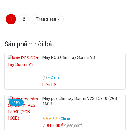
1
2
Trang sau »
Sản phẩm nổi bật
Máy POS Cầm Tay Sunmi V3
(1)
- China
Liên hệ
Máy pos cầm tay Sunmi V2S T5940 (2GB-
-19%
16GB)
- China
₫
₫
7,950,000
9,850,000