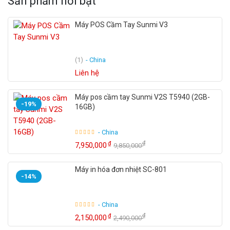
Sản phẩm nổi bật
Máy POS Cầm Tay Sunmi V3
(1)
- China
Liên hệ
Máy pos cầm tay Sunmi V2S T5940 (2GB-
-19%
16GB)
- China
₫
₫
7,950,000
9,850,000
Máy in hóa đơn nhiệt SC-801
-14%
- China
₫
₫
2,150,000
2,490,000