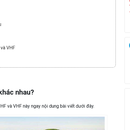
F
 và VHF
 khác nhau?
ố UHF và VHF này ngay nội dung bài viết dưới đây.