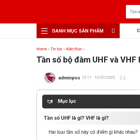
DANH MỤC SẢN PHẨM
C
Home
»
Tin tức
»
Kiến thức
»
Tần số bộ đàm UHF và VHF l
adminpos
15:11 - 13/07/2022
2
Mục lục
Tần số UHF là gì? VHF là gì?
Hai loại tần số này có điểm gì khác nhau?