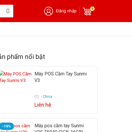
0
Đăng nhập
ản phẩm nổi bật
Máy POS Cầm Tay Sunmi
V3
(1)
- China
Liên hệ
Máy pos cầm tay Sunmi
-19%