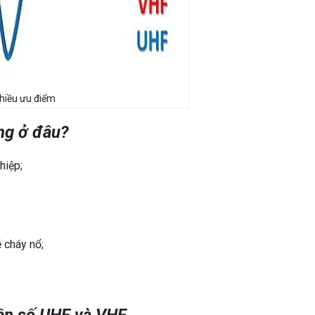
hiều ưu điểm
ng ở đâu?
hiệp;
 cháy nổ;