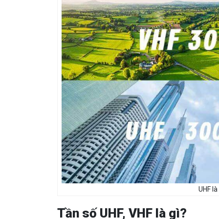
UHF là 
Tần số UHF, VHF là gì?