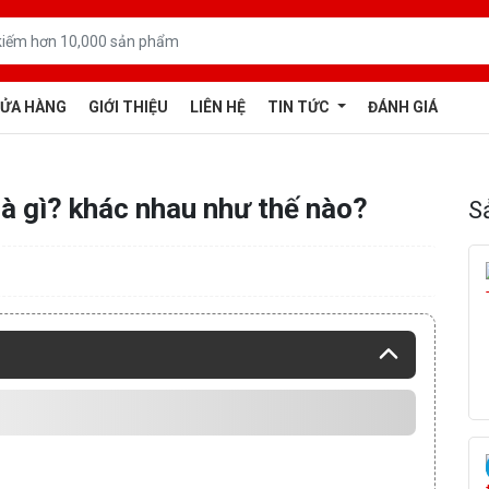
ỬA HÀNG
GIỚI THIỆU
LIÊN HỆ
TIN TỨC
ĐÁNH GIÁ
à gì? khác nhau như thế nào?
S