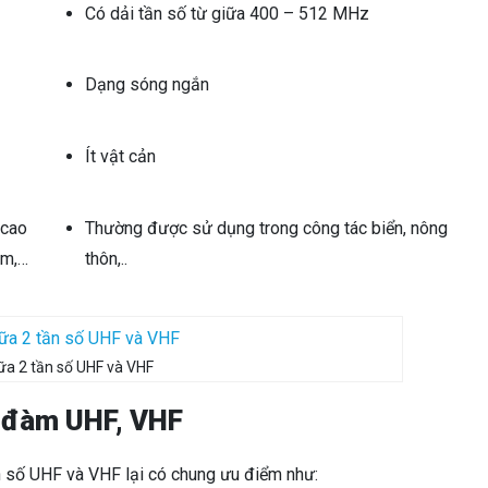
Có dải tần số từ giữa 400 – 512 MHz
Dạng sóng ngắn
Ít vật cản
 cao
Thường được sử dụng trong công tác biển, nông
ậm,…
thôn,..
ữa 2 tần số UHF và VHF
ộ đàm UHF, VHF
n số UHF và VHF lại có chung ưu điểm như: