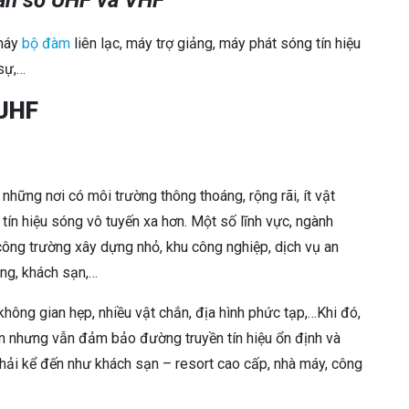
ần số UHF và VHF
 máy
bộ đàm
liên lạc, máy trợ giảng, máy phát sóng tín hiệu
sự,…
 UHF
 những nơi có môi trường thông thoáng, rộng rãi, ít vật
ín hiệu sóng vô tuyến xa hơn. Một số lĩnh vực, ngành
công trường xây dựng nhỏ, khu công nghiệp, dịch vụ an
àng, khách sạn,…
không gian hẹp, nhiều vật chắn, địa hình phức tạp,…Khi đó,
n nhưng vẫn đảm bảo đường truyền tín hiệu ổn định và
phải kể đến như khách sạn – resort cao cấp, nhà máy, công