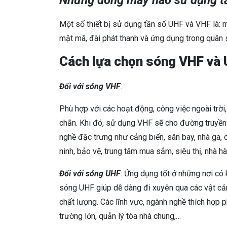
Những dòng máy nào sử dụng t
Một số thiết bị sử dụng tần số UHF và VHF là:
mật mã, đài phát thanh và ứng dụng trong quân 
Cách lựa chọn sóng VHF và
Đối với sóng VHF
:
Phù hợp với các hoạt động, công việc ngoài trời,
chắn. Khi đó, sử dụng VHF sẽ cho đường truyền t
nghề đặc trưng như cảng biển, sân bay, nhà ga, 
ninh, bảo vệ, trung tâm mua sắm, siêu thị, nhà h
Đối với sóng UHF
: Ứng dụng tốt ở những nơi có 
sóng UHF giúp dễ dàng đi xuyên qua các vật cả
chất lượng. Các lĩnh vực, ngành nghề thích hợp 
trường lớn, quản lý tòa nhà chung,…