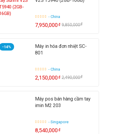
V2S T5940 (2GB-16GB)
- China
₫
7,950,000
₫
9,850,000
Máy in hóa đơn nhiệt SC-
-14%
801
- China
₫
2,150,000
₫
2,490,000
Máy pos bán hàng cầm tay
imin M2 203
- Singapore
8,540,000
₫