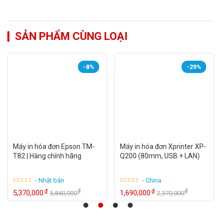
SẢN PHẨM CÙNG LOẠI
-8%
-29%
Máy in hóa đơn Epson TM-
Máy in hóa đơn Xprinter XP-
T82 | Hàng chính hãng
Q200 (80mm, USB + LAN)
- Nhật bản
- China
₫
₫
₫
₫
5,370,000
1,690,000
5,840,000
2,370,000