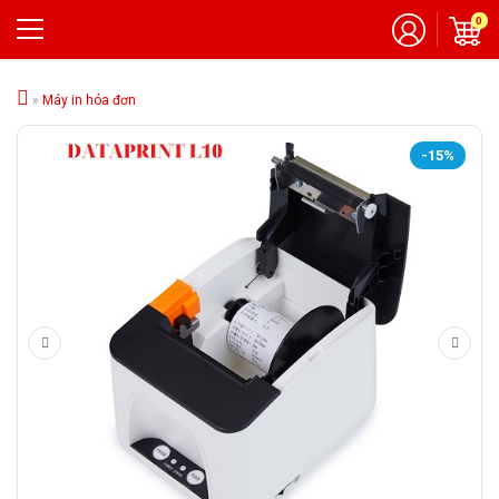
0
»
Máy in hóa đơn
-15%