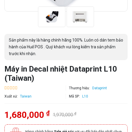
Sản phẩm này là hàng chính hãng 100%. Luôn có dán tem bảo
hành của Huế POS . Quý khách vui lòng kiểm tra sản phẩm
trước khi nhận.
Máy in Decal nhiệt Dataprint L10
(Taiwan)
Thương hiệu:
Dataprint
Xuất xứ:
Taiwan
Mã SP:
L10
₫
1,680,000
₫
1,970,000
Hàng chính hãng
Sale giá sốc
với ưu đãi hấp dẫn nhất chưa