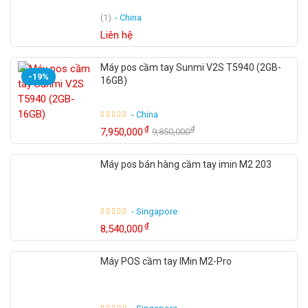
hàng của bạn.
(1)
- China
Liên hệ
– Tiết kiệm không gian quầy hàng – Dễ dàng sử dụng
Máy pos cầm tay Sunmi V2S T5940 (2GB-
-19%
16GB)
Dataprint L10
- China
Thông số kỹ thuật Máy in Decal
₫
₫
7,950,000
9,850,000
nhiệt Dataprint L10 (Taiwan)
Máy pos bán hàng cầm tay imin M2 203
Chế độ in : in nhiệt trực tiếp
Độ phân giải : 203 DPI
- Singapore
Tốc độ in : 150 mm/s
₫
8,540,000
Độ rộng giấy : 58 mm. Chiều rộng in 56mm
Đường kính cuộn giấy : 80 mm
Máy POS cầm tay IMin M2-Pro
Kết nối : USB
Kích thước : 160 x 130 x 115 mm