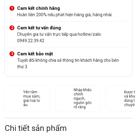
Cam kết chính hãng
Hoàn tiền 200% nếu phát hiện hàng giả, hàng nhái.
Cam kết tư vấn đúng
Chuyên gia tư vấn trực tiếp qua hotline/zalo:
0949.22.39.42
Cam kết bảo mật
Tuyệt đối không chia sẻ thông tin khách hàng cho bên
thứ 3.
Nhập khẩu
Yên tâm
Được tư
chính
mua sắm,
và khu
ngạch,
giải toả lo
dùng từ
nguồn gốc
âu
chuyên
rõ ràng
Chi tiết sản phẩm