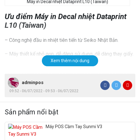
Máy in Decal nhiệt Dataprint L10 (Taiwan)
Ưu điểm Máy in Decal nhiệt Dataprint
L10 (Taiwan)
– Công nghệ đầu in nhiệt tiên tiến từ Seiko Nhật Bản.
– Máy thiết kế nhỏ gọn, dễ dàng sử dụng, dễ dàng thay giấy.
Xem thêm nội dung
– Cắt giấy tự động khi kết thúc hóa đơn.
– Kết nối tiện lợi bằng USB.
adminpos
09:52 - 06/07/2022 - 09:53 - 06/07/2022
– Thiết kế mở nắp in tự động chỉ bằng 1 nút ấn
– Tự động bảo vệ đầu in máy in bill khi nhiệt độ in quá cao
Sản phẩm nổi bật
– In liên tục với tốc độ cao.
Máy POS Cầm Tay Sunmi V3
– Thiết kế hiện đại, nhỏ gọn tạo sự chuyên nghiệp cho cửa