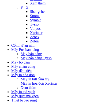
Xem thêm
P – Z
Shangchen
Sunmi
Symble
Tysso
Vinpos
Xprinter
Zebex
Zebra
Cổng từ an ninh
Máy Pos bán hàng
Máy bán hàng
Máy bán hàng Tysso
Máy bộ đàm
Máy chấm công
Máy đếm tiền
Máy in hóa đơn
Máy in bill cầm tay
Máy in hóa đơn Xprinter
Xem thêm
Máy in mã vạch
Máy quét mã vạch
Thiết bị báo rung