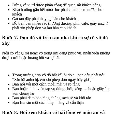
Đứng về vị trí được phân công để quan sát khách hàng
Khách uống gần hết nước lọc phải châm thêm nước cho
khách
Gạt tàn đầy phải thay gạt tàn cho khách
Đồ trên bàn nhiều rác (hướng dương, phin café, giấy ăn,…)
phải xin phép dọn và lau bàn cho khách.
Bước 7. Dọn đồ vỡ trên sàn nhà khi có sự cố vỡ đồ
xảy
Nếu có vật gì rơi hoặc vỡ trong khi đang phục vụ, nhân viên không
dược cười hoặc hoảng hốt và sợ hãi.
Trong trường hợp vỡ đồ bất kể lỗi do ai, bạn đều phải nói:
“Xin lỗi anh/chị, em xin phép dọn ngay bây giờ ạ”
Bạn nói với một cách thoải mái và rõ ràng
Bạn hoặc nhân viên tạp vụ dùng chổi, xẻng…. hoặc giấy ăn
vun chúng lại
Bạn phải đảm bảo rằng chúng sạch sẽ và khô ráo
Bạn lau sàn một cách nhẹ nhàng và cẩn thận
Bước 8. Hỏi xem khách có hài lòng về món ăn và