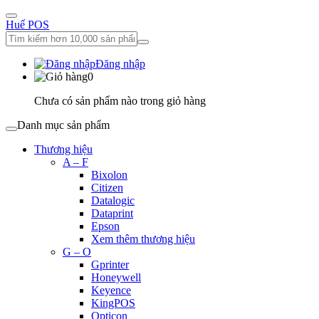
Huế POS
Đăng nhập
0
Chưa có sản phẩm nào trong giỏ hàng
Danh mục sản phẩm
Thương hiệu
A – F
Bixolon
Citizen
Datalogic
Dataprint
Epson
Xem thêm thương hiệu
G – O
Gprinter
Honeywell
Keyence
KingPOS
Opticon