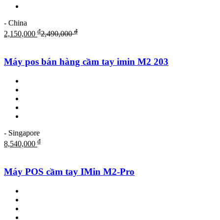
- China
₫
₫
2,150,000
2,490,000
Máy pos bán hàng cầm tay imin M2 203
- Singapore
₫
8,540,000
Máy POS cầm tay IMin M2-Pro