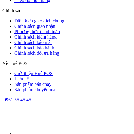
Theo dõi đơn hàng
Chính sách
Điều kiện giao dịch chung
Chính sách giao nhận
Phương thức thanh toán
Chính sách kiểm hàng
Chính sách bảo mật
Chính sách bảo hành
Chính sách đổi trả hàng
Về Huế POS
Giới thiệu Huế POS
Liên hệ
Sản phẩm bán chạy
Sản phẩm khuyến mại
0961.55.45.45
GPĐKKD: 3301123843 do Sở Kế hoạch và Đầu tư cấp ngày
08/12/2009