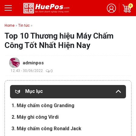
0
Home
»
Tin tức
»
Top 10 Thương hiệu Máy Chấm
Công Tốt Nhất Hiện Nay
adminpos
12:43 - 30/06/2022
0
Mục lục
1. Máy chấm công Granding
2. Máy ghi công Virdi
3. Máy chấm công Ronald Jack