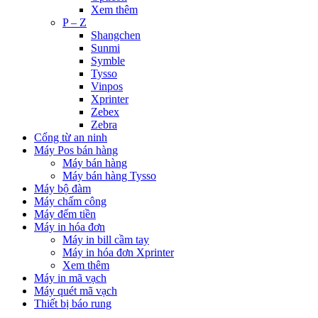
Xem thêm
P – Z
Shangchen
Sunmi
Symble
Tysso
Vinpos
Xprinter
Zebex
Zebra
Cổng từ an ninh
Máy Pos bán hàng
Máy bán hàng
Máy bán hàng Tysso
Máy bộ đàm
Máy chấm công
Máy đếm tiền
Máy in hóa đơn
Máy in bill cầm tay
Máy in hóa đơn Xprinter
Xem thêm
Máy in mã vạch
Máy quét mã vạch
Thiết bị báo rung