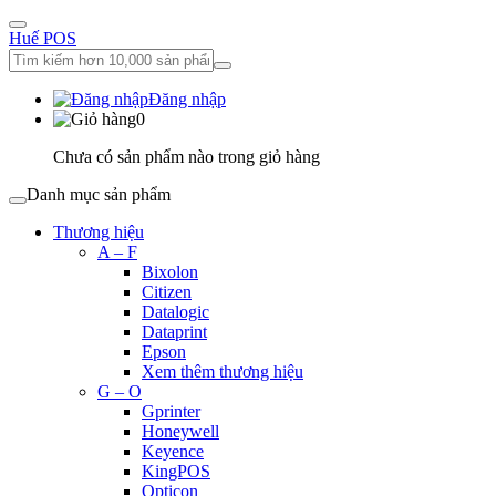
Huế POS
Đăng nhập
0
Chưa có sản phẩm nào trong giỏ hàng
Danh mục sản phẩm
Thương hiệu
A – F
Bixolon
Citizen
Datalogic
Dataprint
Epson
Xem thêm thương hiệu
G – O
Gprinter
Honeywell
Keyence
KingPOS
Opticon