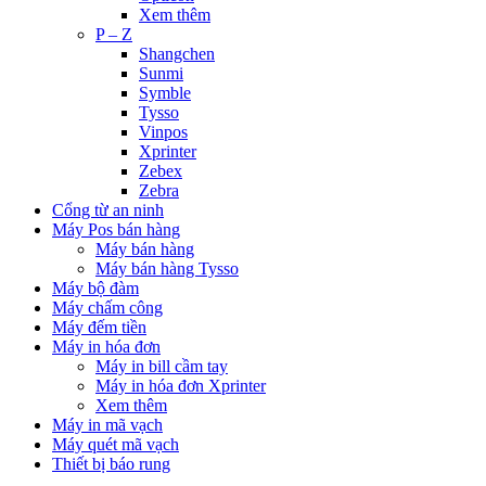
Xem thêm
P – Z
Shangchen
Sunmi
Symble
Tysso
Vinpos
Xprinter
Zebex
Zebra
Cổng từ an ninh
Máy Pos bán hàng
Máy bán hàng
Máy bán hàng Tysso
Máy bộ đàm
Máy chấm công
Máy đếm tiền
Máy in hóa đơn
Máy in bill cầm tay
Máy in hóa đơn Xprinter
Xem thêm
Máy in mã vạch
Máy quét mã vạch
Thiết bị báo rung