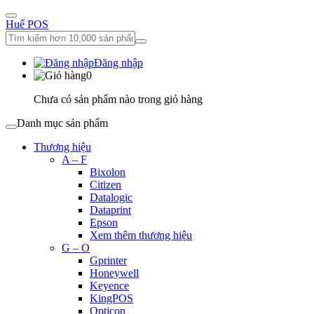
Huế POS
Đăng nhập
0
Chưa có sản phẩm nào trong giỏ hàng
Danh mục sản phẩm
Thương hiệu
A – F
Bixolon
Citizen
Datalogic
Dataprint
Epson
Xem thêm thương hiệu
G – O
Gprinter
Honeywell
Keyence
KingPOS
Opticon