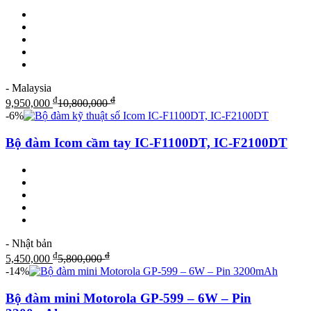
- Malaysia
₫
₫
9,950,000
10,800,000
-6%
Bộ đàm Icom cầm tay IC-F1100DT, IC-F2100DT
- Nhật bản
₫
₫
5,450,000
5,800,000
-14%
Bộ đàm mini Motorola GP-599 – 6W – Pin