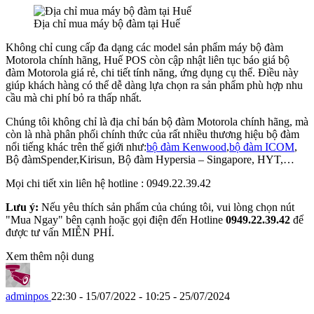
Địa chỉ mua máy bộ đàm tại Huế
Không chỉ cung cấp đa dạng các model sản phẩm máy bộ đàm
Motorola chính hãng, Huế POS còn cập nhật liên tục báo giá bộ
đàm Motorola giá rẻ, chi tiết tính năng, ứng dụng cụ thể. Điều này
giúp khách hàng có thể dễ dàng lựa chọn ra sản phẩm phù hợp nhu
cầu mà chi phí bỏ ra thấp nhất.
Chúng tôi không chỉ là địa chỉ bán bộ đàm Motorola chính hãng, mà
còn là nhà phân phối chính thức của rất nhiều thương hiệu bộ đàm
nổi tiếng khác trên thế giới như:
bộ đàm Kenwood
,
bộ đàm ICOM
,
Bộ đàm
Spender,
Kirisun, Bộ đàm Hypersia – Singapore, HYT,…
Mọi chi tiết xin liên hệ hotline : 0949.22.39.42
Lưu ý:
Nếu yêu thích sản phẩm của chúng tôi, vui lòng chọn nút
"Mua Ngay" bên cạnh hoặc gọi điện đến Hotline
0949.22.39.42
để
được tư vấn MIỄN PHÍ.
Xem thêm nội dung
adminpos
22:30 - 15/07/2022 - 10:25 - 25/07/2024