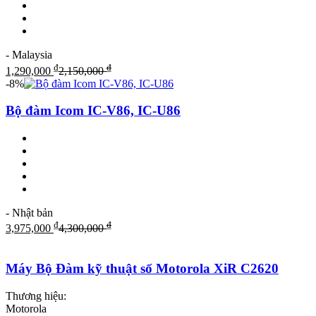
- Malaysia
₫
₫
1,290,000
2,150,000
-8%
Bộ đàm Icom IC-V86, IC-U86
- Nhật bản
₫
₫
3,975,000
4,300,000
Máy Bộ Đàm kỹ thuật số Motorola XiR C2620
Thương hiệu:
Motorola