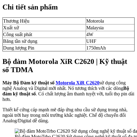
Chi tiết sản phẩm
Thương Hiệu
Motorola
Xuất xứ
Malaysia
Công suất phát
4W
Băng tần sử dụng
UHF
Dung lượng Pin
1750mAh
Bộ đàm Motorola XiR C2620 | Kỹ thuật
số TDMA
Máy Bộ Đàm kỹ thuật số
Motorola XiR C2620
sử dụng công
nghệ Analog và Digital mới nhất. Nó tương thích với các dòng
Bộ
đàm kỹ thuật số
. Có chất lượng âm thanh tuyệt vời, tuổi thọ pin dài
hơn.
Thiết kế cứng cáp mạnh mẽ đáp ứng nhu cầu sử dụng trong nhà,
ngoài trời hay trong môi trường khắc nghiệt. Chế độ chuyển đổi
Analog/Digital dễ dàng.
Bộ đàm MotoTrbo C2620 Sử dụng công nghệ kỹ thuật số đa tr