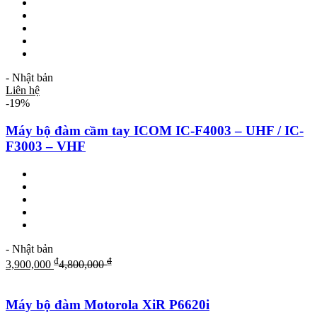
- Nhật bản
Liên hệ
-19%
Máy bộ đàm cầm tay ICOM IC-F4003 – UHF / IC-
F3003 – VHF
- Nhật bản
₫
₫
3,900,000
4,800,000
Máy bộ đàm Motorola XiR P6620i