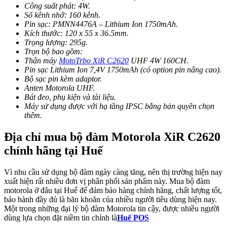
Công suất phát: 4W.
Số kênh nhớ: 160 kênh.
Pin sạc: PMNN4476A – Lithium Ion 1750mAh.
Kích thước: 120 x 55 x 36.5mm.
Trọng lượng: 295g.
Trọn bộ bao gồm:
Thân máy
MotoTrbo XiR C2620
UHF 4W 160CH.
Pin sạc Lithium Ion 7,4V 1750mAh (có option pin nâng cao).
Bộ sạc pin kèm adaptor.
Anten Motorola UHF.
Bát đeo, phụ kiện và tài liệu.
Máy sử dụng được với hạ tầng IPSC bằng bản quyền chọn
thêm.
Địa chỉ mua bộ đàm Motorola XiR C2620
chính hãng tại Huế
Vì nhu cầu sử dụng bộ đàm ngày càng tăng, nên thị trường hiện nay
xuất hiện rất nhiều đơn vị phân phối sản phẩm này. Mua bộ đàm
motorola ở đâu tại Huế để đảm bảo hàng chính hãng, chất lượng tốt,
bảo hành đầy đủ là băn khoăn của nhiều người tiêu dùng hiện nay.
Một trong những đại lý bộ đàm Motorola tin cậy, được nhiều người
dùng lựa chọn đặt niềm tin chính là
Huế POS