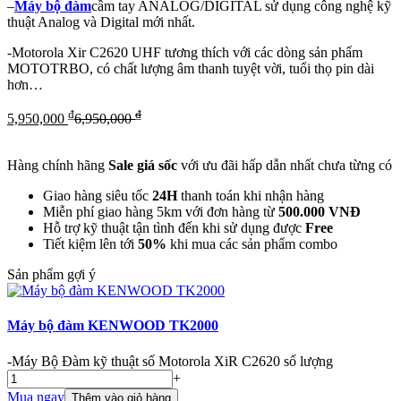
–
Máy bộ đàm
cầm tay ANALOG/DIGITAL sử dụng công nghệ kỹ
thuật Analog và Digital mới nhất.
-Motorola Xir C2620 UHF tương thích với các dòng sản phẩm
MOTOTRBO, có chất lượng âm thanh tuyệt vời, tuổi thọ pin dài
hơn…
₫
₫
5,950,000
6,950,000
Hàng chính hãng
Sale giá sốc
với ưu đãi hấp dẫn nhất chưa từng có
Giao hàng siêu tốc
24H
thanh toán khi nhận hàng
Miễn phí giao hàng 5km với đơn hàng từ
500.000 VNĐ
Hỗ trợ kỹ thuật tận tình đến khi sử dụng được
Free
Tiết kiệm lên tới
50%
khi mua các sản phẩm combo
Sản phẩm gợi ý
Máy bộ đàm KENWOOD TK2000
-
Máy Bộ Đàm kỹ thuật số Motorola XiR C2620 số lượng
+
Mua ngay
Thêm vào giỏ hàng