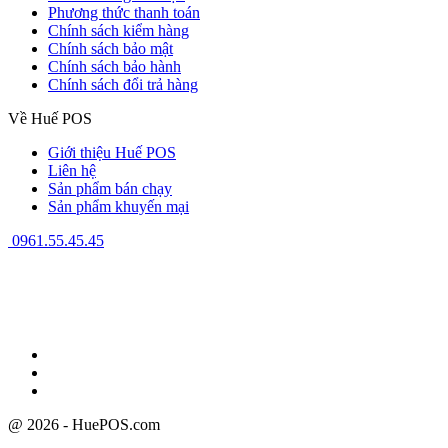
Phương thức thanh toán
Chính sách kiểm hàng
Chính sách bảo mật
Chính sách bảo hành
Chính sách đổi trả hàng
Về Huế POS
Giới thiệu Huế POS
Liên hệ
Sản phẩm bán chạy
Sản phẩm khuyến mại
0961.55.45.45
GPĐKKD: 3301123843 do Sở Kế hoạch và Đầu tư cấp ngày
08/12/2009
@ 2026 - HuePOS.com