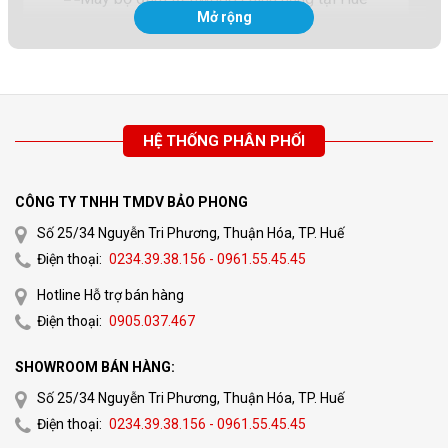
Mở rộng
Máy bộ đàm Kenwood chính hãng tại Huế
Một số mẫu
máy bộ đàm Kenwood
đang được ưa
chuộng tại Việt Nam hiện nay gồm có: Kenwood TK-P701,
Kenwood TK2212, Kenwood TK3107, Kenwood TK-2000,
HỆ THỐNG PHÂN PHỐI
Kenwood TK3000…
Phân loại máy bộ đàm Kenwood
CÔNG TY TNHH TMDV BẢO PHONG
Số 25/34 Nguyễn Tri Phương, Thuận Hóa, TP. Huế
Các model máy bộ đàm Kenwood hiện nay hầu hết đều sử
Điện thoại:
0234.39.38.156 - 0961.55.45.45
dụng 2 dải tần là
VHF và UHF
. Cụ thể:
Hotline Hỗ trợ bán hàng
Điện thoại:
0905.037.467
Máy bộ đàm Kenwood VHF: Dải tần VHF sẽ có tần số
từ 30 đến 300 MHz với khả năng truyền âm thanh
SHOWROOM BÁN HÀNG:
tương đối xa nhưng xuyên vật cản khá kém nên
Số 25/34 Nguyễn Tri Phương, Thuận Hóa, TP. Huế
thường được dùng ở môi trường thoáng, ít vật cản như
Điện thoại:
0234.39.38.156 - 0961.55.45.45
là ngoại ô, trên cảng biển, hàng không,… Những sản