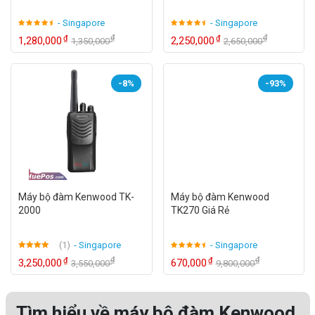
- Singapore
- Singapore
₫
₫
₫
₫
1,280,000
2,250,000
1,350,000
2,650,000
-8%
-93%
Máy bộ đàm Kenwood TK-
Máy bộ đàm Kenwood
2000
TK270 Giá Rẻ
(1)
- Singapore
- Singapore
Được xếp
₫
₫
₫
₫
3,250,000
670,000
3,550,000
9,800,000
hạng
4.50
5 sao
Tìm hiểu về máy bộ đàm Kenwood