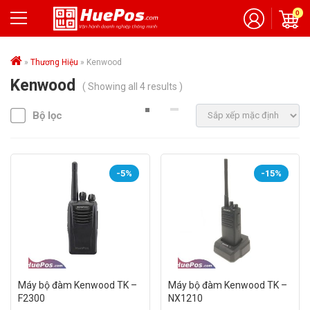
0
»
Thương Hiệu
»
Kenwood
Kenwood
( Showing all 4 results )
Bộ lọc
-5%
-15%
Máy bộ đàm Kenwood TK –
Máy bộ đàm Kenwood TK –
F2300
NX1210