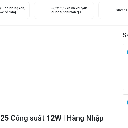
r
ẩu chính ngạch,
o
Được tư vấn và khuyên
Giao h
ốc rõ ràng
dùng từ chuyên gia
l
a
G
P
S
-
M
2
5
C
ô
n
g
s
u
ấ
t
1
25 Công suất 12W | Hàng Nhập
2