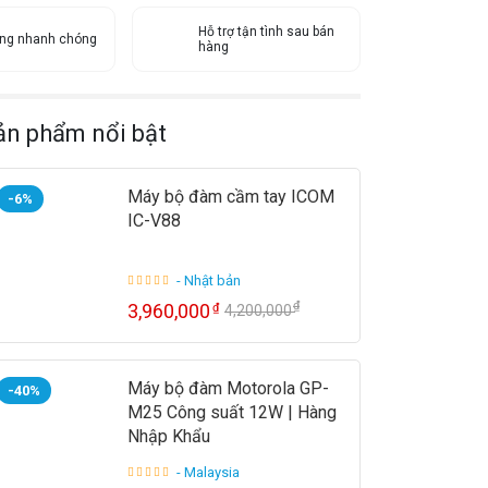
Hỗ trợ tận tình sau bán
àng nhanh chóng
hàng
ản phẩm nổi bật
Máy bộ đàm cầm tay ICOM
-6%
IC-V88
- Nhật bản
₫
3,960,000
₫
4,200,000
Máy bộ đàm Motorola GP-
-40%
M25 Công suất 12W | Hàng
Nhập Khẩu
- Malaysia