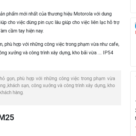
W
|
ản phẩm mới nhất của thương hiệu Motorola với dung
H
à
iúp cho việc dùng pin cực lâu giúp cho việc liên lạc hỗ trợ
n
đàm cầm tay hiện nay.
g
N
, phù hợp với những công việc trong phạm vừa như cafe,
h
công xưởng và công trình xây dựng, kho bãi vừa …. IP54
ậ
p
K
h
ỏ gọn, phù hợp với những công việc trong phạm vừa
ẩ
àng ,khách sạn, công xưởng và công trình xây dựng, kho
u
khách hàng.
s
ố
l
ư
ợ
n
g