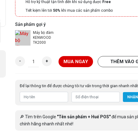
Hỗ trợ kỹ thuật tận tình đến khi sử dụng được
Free
Tiết kiệm lên tới
50%
khi mua các sản phẩm combo
Sản phẩm gợi ý
Máy bộ đàm
KENWOOD
TK2000
M
-
+
MUA NGAY
THÊM VÀO 
á
y
b
Để lại thông tin để được chúng tôi tư vấn trong thời gian nhanh nhất
ộ
đ
NHẬN
à
m
M
🔎 Tìm trên Google
"Tên sản phẩm + Huế POS"
để mua sản 
o
chính hãng nhanh nhất nhé!
t
o