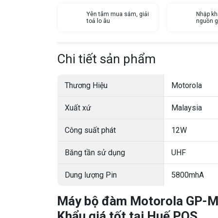
Yên tâm mua sắm, giải
Nhập kh
toả lo âu
nguồn g
Chi tiết sản phẩm
Thương Hiệu
Motorola
Xuất xứ
Malaysia
Công suất phát
12W
Băng tần sử dụng
UHF
Dung lượng Pin
5800mhA
Máy bộ đàm Motorola GP-M
Khẩu giá tốt tại Huế POS