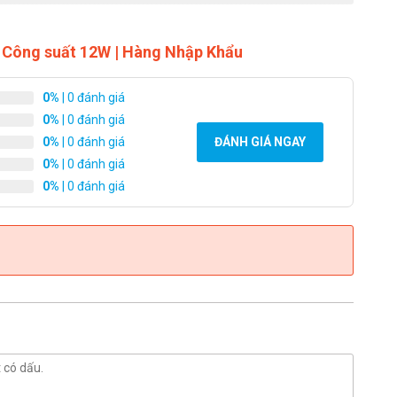
hàng.
Công suất 12W | Hàng Nhập Khẩu
0%
| 0 đánh giá
 đúng sản phẩm mới thanh toán
0%
| 0 đánh giá
0%
| 0 đánh giá
ĐÁNH GIÁ NGAY
 đàm
0%
| 0 đánh giá
ộ đàm Motorola phù hợp
0%
| 0 đánh giá
 bộ đàm UHF vs VHF
 nhau: VHF (tần số 136-174MHz) và UHF (tần số 400-
ố máy đang có sẵn thì bạn cần biết các máy đang sử dụng
 và model là gì để chọn mua máy mới có thể dùng chung