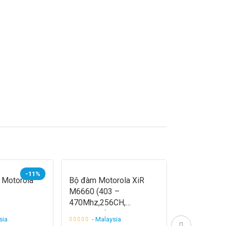
-11%
 Motorola
Bộ đàm Motorola XiR
Máy bộ đàm
M6660 (403 –
GP-F1000 ch
470Mhz,256CH,
rẻ
45W/40W)
sia
- Malaysia
- China