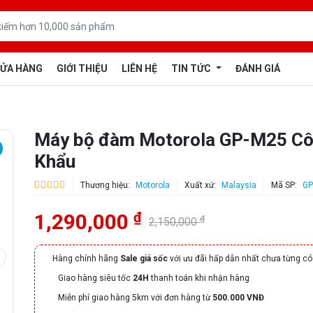
ỬA HÀNG
GIỚI THIỆU
LIÊN HỆ
TIN TỨC
ĐÁNH GIÁ
Máy bộ đàm Motorola GP-M25 Cô
Khẩu
Thương hiệu:
Motorola
Xuất xứ:
Malaysia
Mã SP:
GP
₫
1,290,000
₫
2,150,000
Hàng chính hãng
Sale giá sốc
với ưu đãi hấp dẫn nhất chưa từng có
Giao hàng siêu tốc
24H
thanh toán khi nhận hàng
Miễn phí giao hàng 5km với đơn hàng từ
500.000 VNĐ