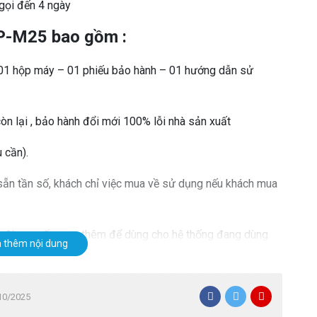
gọi đến 4 ngày
P-M25 bao gồm :
– 01 hộp máy – 01 phiếu bảo hành – 01 hướng dẫn sử
n lại , bảo hành đổi mới 100% lỗi nhà sản xuất
 cần).
ẵn tần số, khách chỉ việc mua về sử dụng nếu khách mua
ộ đàm muốn mua thêm để dùng cho hệ thống đang dùng
 thêm nội dung
/10/2025
otorola GP – M25