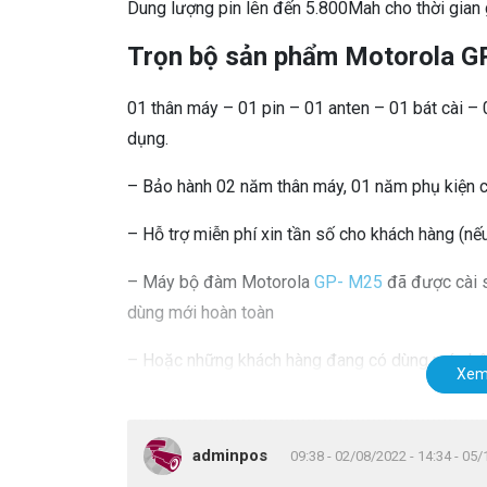
Dung lượng pin lên đến 5.800Mah cho thời gian 
Trọn bộ sản phẩm Motorola G
01 thân máy – 01 pin – 01 anten – 01 bát cài 
dụng.
– Bảo hành 02 năm thân máy, 01 năm phụ kiện cò
– Hỗ trợ miễn phí xin tần số cho khách hàng (nếu
– Máy bộ đàm Motorola
GP- M25
đã được cài s
dùng mới hoàn toàn
– Hoặc những khách hàng đang có dùng máy b
Xem
thì giasy.com sẽ kết nối miễn phí cho bạn .
adminpos
09:38 - 02/08/2022 - 14:34 - 05
bộ đàm cầm tay M