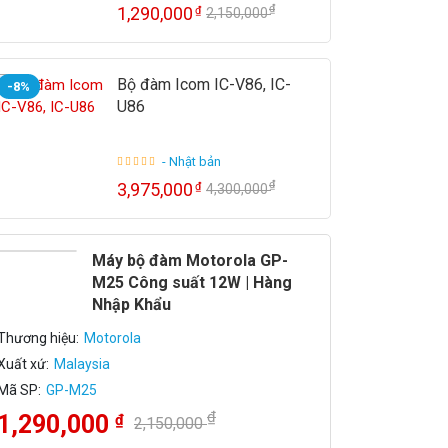
₫
1,290,000
₫
2,150,000
Bộ đàm Icom IC-V86, IC-
-8%
U86
- Nhật bản
₫
3,975,000
₫
4,300,000
Máy bộ đàm Motorola GP-
M25 Công suất 12W | Hàng
Nhập Khẩu
Thương hiệu:
Motorola
Xuất xứ:
Malaysia
Mã SP:
GP-M25
₫
1,290,000
₫
2,150,000