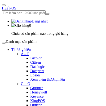
Huế POS
Đăng nhập
0
Chưa có sản phẩm nào trong giỏ hàng
Danh mục sản phẩm
Thương hiệu
A – F
Bixolon
Citizen
Datalogic
Dataprint
Epson
Xem thêm thương hiệu
G – O
Gprinter
Honeywell
Keyence
KingPOS
Opticon