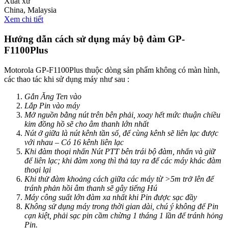
Xuất xứ
China, Malaysia
Xem chi tiết
Hướng dẫn cách sử dụng máy bộ đàm GP-
F1100Plus
Motorola GP-F1100Plus thuộc dòng sản phẩm không có màn hình,
các thao tác khi sử dụng máy như sau :
Gắn Ăng Ten vào
Lắp Pin vào máy
Mở nguồn bằng nút trên bên phải, xoay hết mức thuận chiều
kim đồng hồ sẽ cho âm thanh lớn nhất
Nút ở giữa là nút kênh tần số, để cùng kênh sẽ liên lạc được
với nhau – Có 16 kênh liên lạc
Khi đàm thoại nhấn Nút PTT bên trái bộ đàm, nhấn và giữ
để liên lạc; khi đàm xong thì thả tay ra để các máy khác đàm
thoại lại
Khi thử đàm khoảng cách giữa các máy từ >5m trở lên để
tránh phản hồi âm thanh sẽ gây tiếng Hú
Máy công suất lớn đàm xa nhất khi Pin được sạc đầy
Không sử dụng máy trong thời gian dài, chú ý không để Pin
cạn kiệt, phải sạc pin cầm chừng 1 tháng 1 lần để tránh hỏng
Pin.