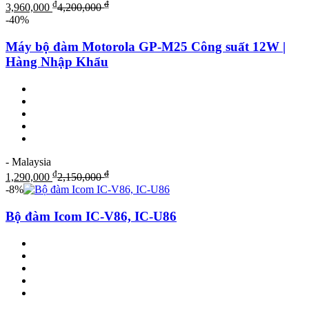
₫
₫
3,960,000
4,200,000
-40%
Máy bộ đàm Motorola GP-M25 Công suất 12W |
Hàng Nhập Khẩu
- Malaysia
₫
₫
1,290,000
2,150,000
-8%
Bộ đàm Icom IC-V86, IC-U86