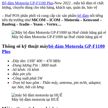
Bộ đàm Motorola GP-F1100 Plus
-New 2022 , mẫu bộ đàm rẻ chất
lượng, chuyên dùng cho nhà hàng, khách sạn, quán ăn, bảo vệ
– Huế POS phân phối và cung cấp các sản phẩm
bộ đàm
nổi tiếng
trên thị trường như
MiCOM – ICOM – Motorola – Kenwood –
Baofeng – Iradio – Yeasu – Vertex…
Máy bộ đàm Motorola GP-F1000 tại Huế chính hãng giá rẻ
Thông số kỹ thuật máy
bộ đàm Motorola GP-F1100
Plus
-Dãy tần: UHF 400 ~ 470 MHz
-Dung lượng Pin : 3800 mah
-Số kênh: 16 kênh
-Báo pin yếu
-Công xuất phát 5W
-Trọn bộ bao gồm : Thân máy, antenna, pin mAh, adaptor,
sạc bàn, bát cài lưng.
Máy bộ đàm motorola tại HUẾ