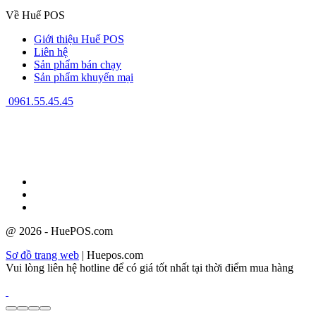
Về Huế POS
Giới thiệu Huế POS
Liên hệ
Sản phẩm bán chạy
Sản phẩm khuyến mại
0961.55.45.45
GPĐKKD: 3301123843 do Sở Kế hoạch và Đầu tư cấp ngày
08/12/2009
@ 2026 - HuePOS.com
Sơ đồ trang web
| Huepos.com
Vui lòng liên hệ hotline để có giá tốt nhất tại thời điểm mua hàng