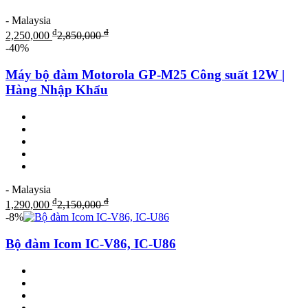
- Malaysia
₫
₫
2,250,000
2,850,000
-40%
Máy bộ đàm Motorola GP-M25 Công suất 12W |
Hàng Nhập Khẩu
- Malaysia
₫
₫
1,290,000
2,150,000
-8%
Bộ đàm Icom IC-V86, IC-U86