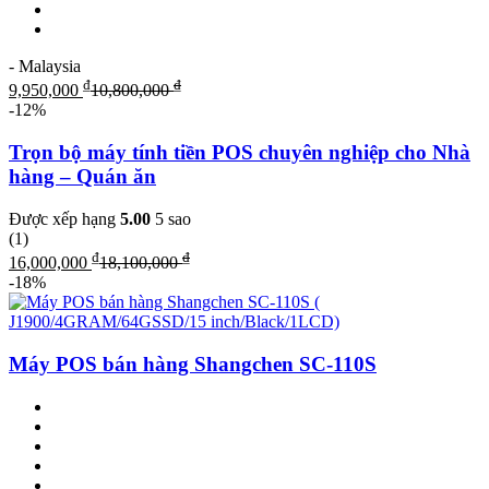
- Malaysia
₫
₫
9,950,000
10,800,000
-12%
Trọn bộ máy tính tiền POS chuyên nghiệp cho Nhà
hàng – Quán ăn
Được xếp hạng
5.00
5 sao
(1)
₫
₫
16,000,000
18,100,000
-18%
Máy POS bán hàng Shangchen SC-110S