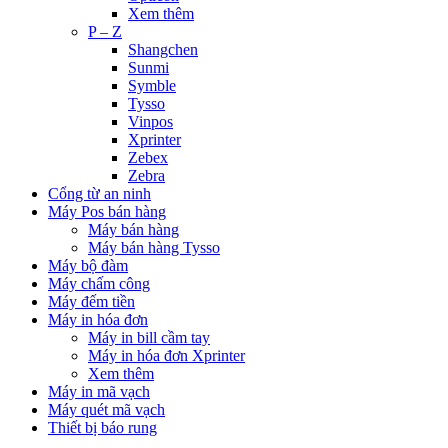
Xem thêm
P – Z
Shangchen
Sunmi
Symble
Tysso
Vinpos
Xprinter
Zebex
Zebra
Cổng từ an ninh
Máy Pos bán hàng
Máy bán hàng
Máy bán hàng Tysso
Máy bộ đàm
Máy chấm công
Máy đếm tiền
Máy in hóa đơn
Máy in bill cầm tay
Máy in hóa đơn Xprinter
Xem thêm
Máy in mã vạch
Máy quét mã vạch
Thiết bị báo rung