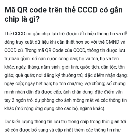
Mã QR code trên thẻ CCCD có gắn
chip là gì?
Thẻ CCCD có gắn chip lưu trữ được rất nhiều thông tin và dễ
dàng truy xuất dữ liệu khi cần thiết hơn so với thẻ CMND và
CCCD cũ. Trong mã QR Code của CCCD, thông tin được lưu
trữ bao gồm: số căn cước công dân; họ và tên, họ và tên
khác; ngày, tháng, năm sinh; giới tính; quốc tịch; dân tộc; tôn
giáo; quê quán; nơi đăng ký thường trú; đặc điểm nhận dạng;
ngày cấp; ngày hết hạn; họ tên cha/mẹ, vợ/chồng; số chứng
minh nhân dân đã được cấp; ảnh chân dung; đặc điểm vân
tay 2 ngón trỏ; dự phòng cho ảnh mống mắt và các thông tin
khác (mở rộng ứng dụng cho các bộ, ngành khác).
Dự kiến lượng thông tin lưu trữ trong chip trong thời gian tới
sẽ còn được bổ sung và cập nhật thêm các thông tin như