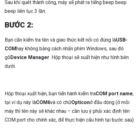
Sau khi quét thành công, máy sẽ phát ra tiếng beep beep
beep liên tục 3 lần.
BƯỚC 2:
Bạn cần kiểm tra tên và giao thức kết nối có đúng là
USB-
COM
hay không bằng cách nhấn phím Windows, sau đó
gõ
Device Manager
. Hộp thoại sẽ xuất hiện như hình bên
dưới.
Hộp thoại xuất hiện, bạn tiến hành kiểm tra
COM port name
,
tại ví dụ này là
COM6
và có chữ
Opticon
ở đầu dòng (ở mỗi
máy thì tên này sẽ khác nhau – cần lưu ý phải xác định tên
COM port cho chính xác, để thực hiện cấu hình tại bước sau)