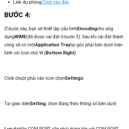
Link dự phòng:
Click vào đây
BƯỚC 4:
Ở bước này, bạn sẽ thiết lập cấu hình
Encoding
cho ứng
dụng
WIME
(đã được cài đặt ở bước 3). Sau khi cài đặt thành
công sẽ có một
Application Tray
tại góc phải bên dưới màn
hình với Icon chữ W (
Bottom Right
).
Click chuột phải vào Icon chọn
Settings
:
Tại giao diện
Setting
, chọn đúng theo thông số bên dưới
Lưu ý:
phần COM PORT cần phải trùng tên với COM PORT