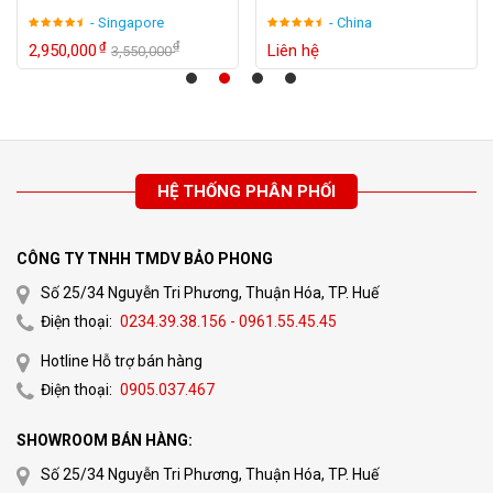
- Singapore
- China
₫
₫
2,950,000
Liên hệ
3,550,000
XEM CHI TIẾT
Máy chấm công Vân Tay và thẻ cảm ứng
-20%
GIGATA S800
₫
₫
3,900,000
4,890,000
HỆ THỐNG PHÂN PHỐI
XEM CHI TIẾT
CÔNG TY TNHH TMDV BẢO PHONG
Số 25/34 Nguyễn Tri Phương, Thuận Hóa, TP. Huế
Sơ đồ thi công lắp đặt máy chấm
Điện thoại:
0234.39.38.156 - 0961.55.45.45
công tại Huế pos
Hotline Hỗ trợ bán hàng
Điện thoại:
0905.037.467
– Đi dây kết nối từ
máy chấm công
đến trung tâm, máy tính
quản lý phần mềm chấm công hoặc server
SHOWROOM BÁN HÀNG:
Số 25/34 Nguyễn Tri Phương, Thuận Hóa, TP. Huế
– Lắp đặt máy chấm công theo vị trí yêu cầu trước