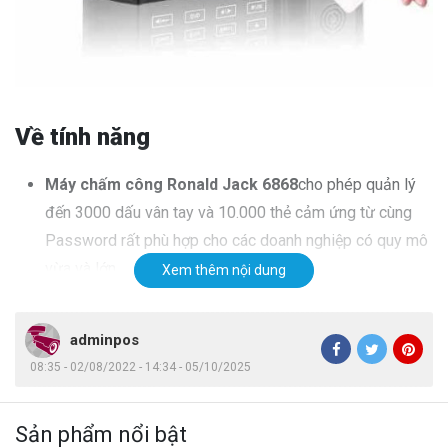
Về tính năng
Máy chấm công Ronald Jack 6868
cho phép quản lý
đến 3000 dấu vân tay và 10.000 thẻ cảm ứng từ cùng
Password rất phù hợp cho các doanh nghiệp có quy mô
vừa và lớn.
Xem thêm nội dung
Tự động hiển thị tên và thông tin người chấm công khi
quét vân tay hoặc thẻ từ thành công giúp nhân viên có
adminpos
thể tự kiểm tra thông tin của mình ngay lập tức.
08:35 - 02/08/2022 - 14:34 - 05/10/2025
Sử dụng Chip xử lý Intel thế hệ mới của Mỹ cho tốc độ
xử lý cực nhanh chỉ dưới 1 giây cho một lần chấm công.
Sản phẩm nổi bật
Máy chấm công vân tay Ronald Jack 6868
trang bị