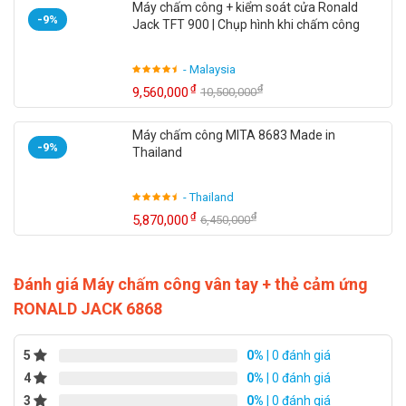
Máy chấm công + kiểm soát cửa Ronald
tiếng Việt và có thể cài đặt chuông báo giờ ra, vào ca
-9%
Jack TFT 900 | Chụp hình khi chấm công
tiện lợi.
Bạn cũng có thể cài đặt Password bảo vệ máy và hẹn
- Malaysia
₫
₫
9,560,000
10,500,000
giờ bật/tắt máy chấm công để tiết kiệm điện hơn.
Máy chấm công Ronald Jack 6868
sử dụng PIN bộ
Máy chấm công MITA 8683 Made in
nhớ lưu trữ dữ liệu tạm thời giúp chúng không mất dữ
-9%
Thailand
liệu khi mất điện.
- Thailand
Thông số kỹ thuật máy chấm công
₫
₫
5,870,000
6,450,000
vân tay Ronald Jack 6868
Đánh giá Máy chấm công vân tay + thẻ cảm ứng
Sản Phẩm
Máy chấm công Ronald Jack 6868
RONALD JACK 6868
Thương hiệu
Ronald Jack
5
0%
| 0 đánh giá
Model
RJ-6868
4
0%
| 0 đánh giá
3.000 vân tay – 10.000 thẻ cảm ứng +
3
0%
| 0 đánh giá
Lưu trữ