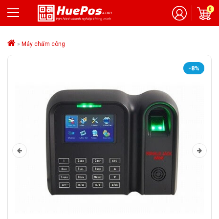
0
»
Máy chấm công
-8%