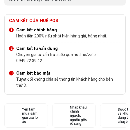
CAM KẾT CỦA HUẾ POS
Cam kết chính hãng
Hoàn tiền 200% nếu phát hiện hàng giả, hàng nhái.
Cam kết tư vấn đúng
Chuyên gia tư vấn trực tiếp qua hotline/zalo:
0949.22.39.42
Cam kết bảo mật
Tuyệt đối không chia sẻ thông tin khách hàng cho bên
thứ 3.
Nhập khẩu
Yên tâm
Được tư
chính
mua sắm,
và khu
ngạch,
giải toả lo
dùng từ
nguồn gốc
âu
chuyên
rõ ràng