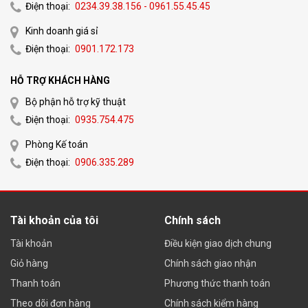
Điện thoại:
0234.39.38.156 - 0961.55.45.45
– Cài đặt phần mềm lên máy tính, server
Kinh doanh giá sỉ
Điện thoại:
0901.172.173
– Kết nối hệ thống chấm công, và bàn giao hướng dẫn sử
dụng
HỖ TRỢ KHÁCH HÀNG
Bộ phận hỗ trợ kỹ thuật
Điện thoại:
0935.754.475
Phòng Kế toán
Điện thoại:
0906.335.289
Tài khoản của tôi
Chính sách
Tài khoản
Điều kiện giao dịch chung
Giỏ hàng
Chính sách giao nhận
Thanh toán
Phương thức thanh toán
Tại Sao Nên Lắp Đặt
Máy
Chấm
Theo dõi đơn hàng
Chính sách kiểm hàng