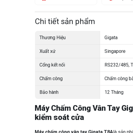
Chi tiết sản phẩm
Thương Hiệu
Gigata
Xuất xứ
Singapore
Cổng kết nối
RS232/485, T
Chấm công
Chấm công bằn
Bảo hành
12 Tháng
Máy Chấm Công Vân Tay Giga
kiểm soát cửa
Máy chấm công vân tay Gigata T8A
là sản p