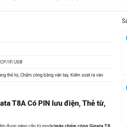
t
a
y
t
S
h
ẻ
c
ả
m
ứ
CP/IP, USB
n
g
g thẻ từ, Chấm công bằng vân tay, Kiểm soát ra vào
,
k
i
ể
m
ta T8A Có PIN lưu điện, Thẻ từ,
s
o
á
hẩm được nâng cấp từ model
t
máy chấm công Gigata T8
,