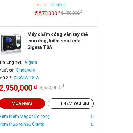
- Thailand
₫
5,870,000
₫
6,450,000
Máy chấm công vân tay thẻ
cảm ứng, kiểm soát cửa
Gigata T8A
Thương hiệu:
Gigata
Xuất xứ:
Singapore
Mã SP:
GIGATA-T8-A
₫
2,950,000
₫
3,550,000
MUA NGAY
THÊM VÀO GIỎ
Xem thêm Máy chấm công
Xem thương hiệu Gigata