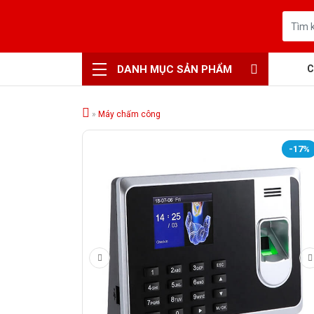
DANH MỤC SẢN PHẨM
C
»
Máy chấm công
-17%