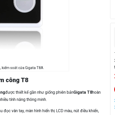
 kiểm soát cửa Gigata T8A
ấm công T8
ãng
được thiết kế gần như giống phiên bản
Gigata T8
hoàn
hiều tính năng thông minh.
 đọc vân tay, màn hình hiển thị LCD màu, nút điều khiển,