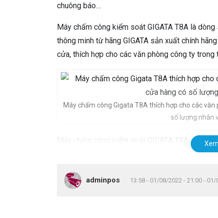
chuông báo…
Máy chấm công kiểm soát GIGATA T8A là dòng s
thông minh từ hãng GIGATA sản xuất chính hãng
cửa, thích hợp cho các văn phòng công ty trong t
Máy chấm công Gigata T8A thích hợp cho các văn p
số lượng nhân vi
Máy chấm công kiểm soát GIGATA T8A nổi bật bởi 
Xem
Đặc biệt máy sử dụng phần mềm mitaco bằng tiến
nhân viên không thông thạo máy tính cũng có t
adminpos
13:58 - 01/08/2022 - 21:00 - 01
Máy chấm công Gigata T8A Có
So với các mẫu
máy chấm công
thông thường,
G