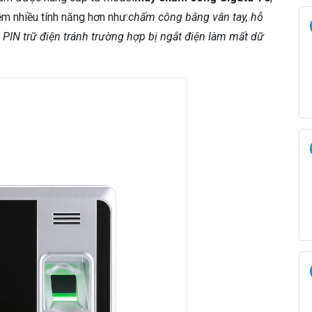
c
ệm nhiều tính năng hơn như:
chấm công bằng vân tay, hỗ
ử
có PIN trữ điện tránh trường hợp bị ngắt điện làm mất dữ
a
G
i
g
a
t
a
T
8
A
s
ố
l
ư
ợ
n
g