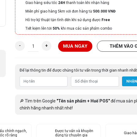
Giao hàng siêu tốc
24H
thanh toán khi nhận hàng
Miễn phí giao hàng 5km với đơn hàng từ
500.000 VNĐ
Hỗ trợ kỹ thuật tận tình đến khi sử dụng được
Free
Tiết kiệm lên tới
50%
khi mua các sản phẩm combo
M
-
+
MUA NGAY
THÊM VÀO 
á
y
c
Để lại thông tin để được chúng tôi tư vấn trong thời gian nhanh nhất
h
ấ
NHẬN
m
c
ô
🔎 Tìm trên Google
"Tên sản phẩm + Huế POS"
để mua sản 
n
chính hãng nhanh nhất nhé!
g
v
â
ẩu chính ngạch,
n
Được tư vấn và khuyên
Giao h
ốc rõ ràng
dùng từ chuyên gia