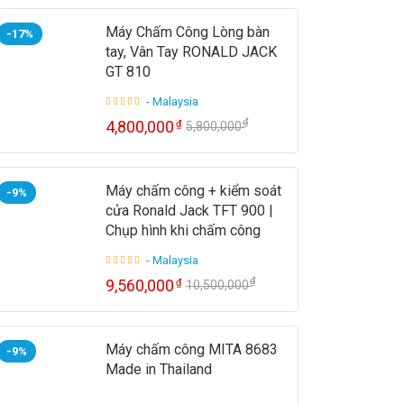
Máy Chấm Công Lòng bàn
-17%
tay, Vân Tay RONALD JACK
GT 810
- Malaysia
₫
4,800,000
₫
5,800,000
Máy chấm công + kiểm soát
-9%
cửa Ronald Jack TFT 900 |
Chụp hình khi chấm công
- Malaysia
₫
9,560,000
₫
10,500,000
Máy chấm công MITA 8683
-9%
Made in Thailand