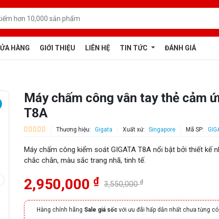
ỬA HÀNG
GIỚI THIỆU
LIÊN HỆ
TIN TỨC
ĐÁNH GIÁ
Máy chấm công vân tay thẻ cảm ứ
T8A
Thương hiệu:
Gigata
Xuất xứ:
Singapore
Mã SP:
GIG
Máy chấm công kiểm soát GIGATA T8A nổi bật bởi thiết kế n
chắc chắn, màu sắc trang nhã, tinh tế.
₫
2,950,000
₫
3,550,000
Hàng chính hãng
Sale giá sốc
với ưu đãi hấp dẫn nhất chưa từng có