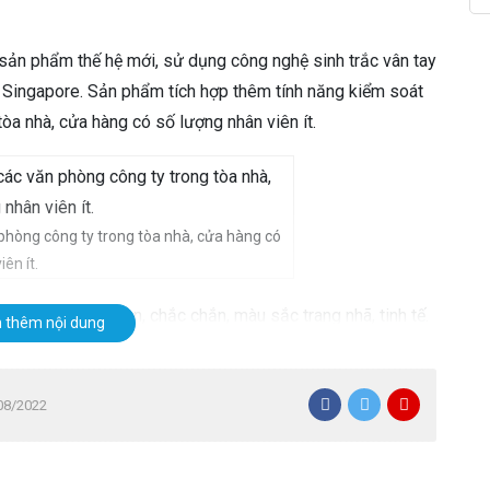
ản phẩm thế hệ mới, sử dụng công nghệ sinh trắc vân tay
 Singapore. Sản phẩm tích hợp thêm tính năng kiểm soát
òa nhà, cửa hàng có số lượng nhân viên ít.
hòng công ty trong tòa nhà, cửa hàng có
ên ít.
thiết kế nhỏ gọn, chắc chắn, màu sắc trang nhã, tinh tế.
 thêm nội dung
g Việt, rất thuận tiện cho việc sử dụng, ngay cả những
hể sử dụng được.
/08/2022
 Gì Đặc Biệt?
igata T8A
mang đến cho bạn nhiều tiện ích giúp quản lý