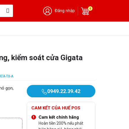
0
Đăng nhập
ng, kiểm soát cửa Gigata
ATA-T8-A
hỏ gọn,
0949.22.39.42
CAM KẾT CỦA HUẾ POS
Cam kết chính hãng
Hoàn tiền 200% nếu phát