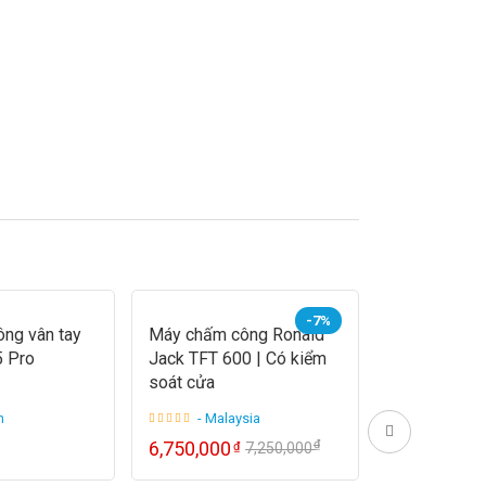
-7%
ng vân tay
Máy chấm công Ronald
Máy chấm c
 Pro
Jack TFT 600 | Có kiểm
8683 Made i
soát cửa
n
- Malaysia
- Thail
₫
6,750,000
5,870,000
₫
₫
7,250,000