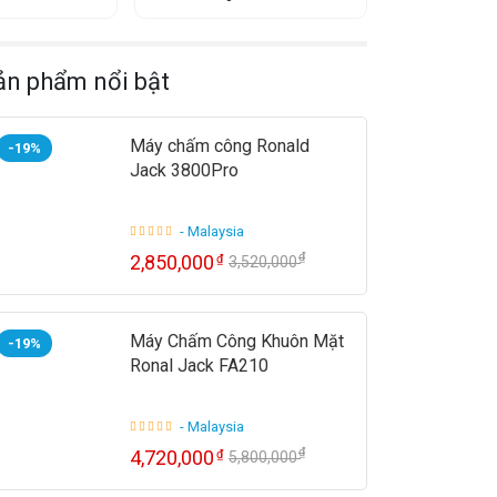
ản phẩm nổi bật
Máy chấm công Ronald
-19%
Jack 3800Pro
- Malaysia
₫
2,850,000
₫
3,520,000
Máy Chấm Công Khuôn Mặt
-19%
Ronal Jack FA210
- Malaysia
₫
4,720,000
₫
5,800,000