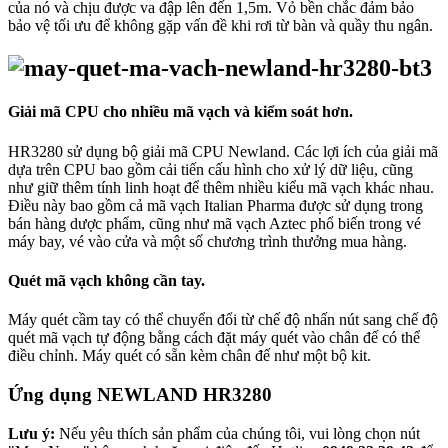
của nó và chịu được va đập lên đến 1,5m. Vỏ bền chắc đảm bảo
bảo vệ tối ưu để không gặp vấn đề khi rơi từ bàn và quầy thu ngân.
Giải mã CPU cho nhiều mã vạch và kiểm soát hơn.
HR3280 sử dụng bộ giải mã CPU Newland. Các lợi ích của giải mã
dựa trên CPU bao gồm cải tiến cấu hình cho xử lý dữ liệu, cũng
như giữ thêm tính linh hoạt để thêm nhiều kiểu mã vạch khác nhau.
Điều này bao gồm cả mã vạch Italian Pharma được sử dụng trong
bán hàng dược phẩm, cũng như mã vạch Aztec phổ biến trong vé
máy bay, vé vào cửa và một số chương trình thưởng mua hàng.
Quét mã vạch không cần tay.
Máy quét cầm tay có thể chuyển đổi từ chế độ nhấn nút sang chế độ
quét mã vạch tự động bằng cách đặt máy quét vào chân đế có thể
điều chỉnh. Máy quét có sẵn kèm chân đế như một bộ kit.
Ứng dụng NEWLAND HR3280
Lưu ý:
Nếu yêu thích sản phẩm của chúng tôi, vui lòng chọn nút