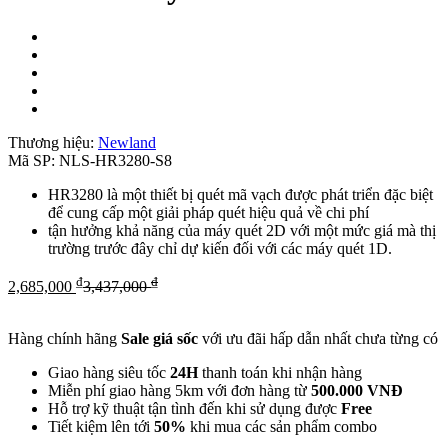
Thương hiệu:
Newland
Mã SP:
NLS-HR3280-S8
HR3280 là một thiết bị quét mã vạch được phát triển đặc biệt
để cung cấp một giải pháp quét hiệu quả về chi phí
tận hưởng khả năng của máy quét 2D với một mức giá mà thị
trường trước đây chỉ dự kiến ​​đối với các máy quét 1D.
₫
₫
2,685,000
3,437,000
Hàng chính hãng
Sale giá sốc
với ưu đãi hấp dẫn nhất chưa từng có
Giao hàng siêu tốc
24H
thanh toán khi nhận hàng
Miễn phí giao hàng 5km với đơn hàng từ
500.000 VNĐ
Hỗ trợ kỹ thuật tận tình đến khi sử dụng được
Free
Tiết kiệm lên tới
50%
khi mua các sản phẩm combo