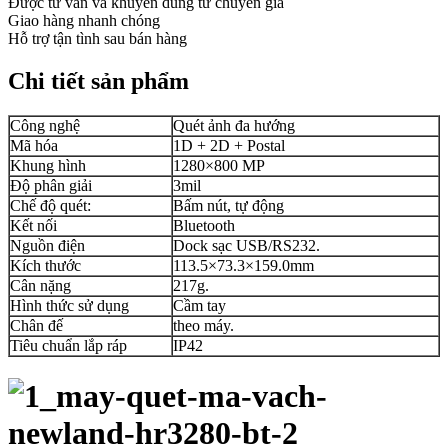
Được tư vấn và khuyên dùng từ chuyên gia
Giao hàng nhanh chóng
Hỗ trợ tận tình sau bán hàng
Chi tiết sản phẩm
Công nghệ
Quét ảnh đa hướng
Mã hóa
1D + 2D + Postal
Khung hình
1280×800 MP
Độ phân giải
3mil
Chế độ quét:
Bấm nút, tự động
Kết nối
Bluetooth
Nguồn điện
Dock sạc USB/RS232.
Kích thước
113.5×73.3×159.0mm
Cân nặng
217g.
Hình thức sử dụng
Cầm tay
Chân đế
theo máy.
Tiêu chuẩn lắp ráp
IP42