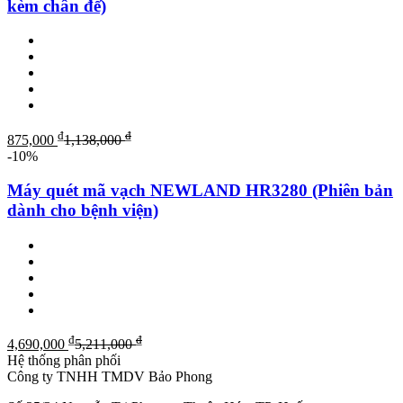
kèm chân đế)
₫
₫
875,000
1,138,000
-10%
Máy quét mã vạch NEWLAND HR3280 (Phiên bản
dành cho bệnh viện)
₫
₫
4,690,000
5,211,000
Hệ thống phân phối
Công ty TNHH TMDV Bảo Phong