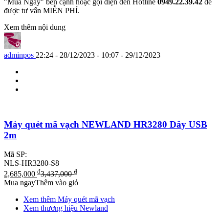
"Mua Ngay" bên cạnh hoặc gọi điện đến Hotline
0949.22.39.42
để
được tư vấn MIỄN PHÍ.
Xem thêm nội dung
adminpos
22:24 - 28/12/2023 - 10:07 - 29/12/2023
Máy quét mã vạch NEWLAND HR3280 Dây USB
2m
Mã SP:
NLS-HR3280-S8
₫
₫
2,685,000
3,437,000
Mua ngay
Thêm vào giỏ
Xem thêm Máy quét mã vạch
Xem thương hiệu Newland