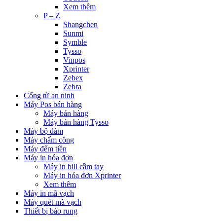
Xem thêm
P – Z
Shangchen
Sunmi
Symble
Tysso
Vinpos
Xprinter
Zebex
Zebra
Cổng từ an ninh
Máy Pos bán hàng
Máy bán hàng
Máy bán hàng Tysso
Máy bộ đàm
Máy chấm công
Máy đếm tiền
Máy in hóa đơn
Máy in bill cầm tay
Máy in hóa đơn Xprinter
Xem thêm
Máy in mã vạch
Máy quét mã vạch
Thiết bị báo rung