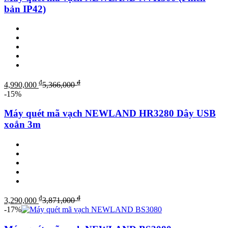
bản IP42)
₫
₫
4,990,000
5,366,000
-15%
Máy quét mã vạch NEWLAND HR3280 Dây USB
xoắn 3m
₫
₫
3,290,000
3,871,000
-17%