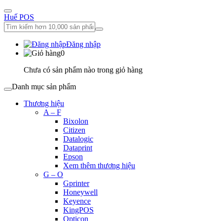
Huế POS
Đăng nhập
0
Chưa có sản phẩm nào trong giỏ hàng
Danh mục sản phẩm
Thương hiệu
A – F
Bixolon
Citizen
Datalogic
Dataprint
Epson
Xem thêm thương hiệu
G – O
Gprinter
Honeywell
Keyence
KingPOS
Opticon