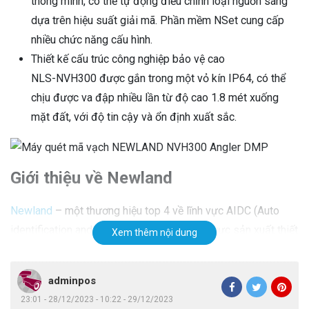
thông minh, có thể tự động điều chỉnh loại nguồn sáng
dựa trên hiệu suất giải mã. Phần mềm NSet cung cấp
nhiều chức năng cấu hình.
Thiết kế cấu trúc công nghiệp bảo vệ cao
NLS-NVH300 được gắn trong một vỏ kín IP64, có thể
chịu được va đập nhiều lần từ độ cao 1.8 mét xuống
mặt đất, với độ tin cậy và ổn định xuất sắc.
Giới thiệu về Newland
Newland
– một thương hiệu top 4 về lĩnh vực AIDC (Auto
identification and Data Capture), top 3 lĩnh vực sản xuất thiết
Xem thêm nội dung
bị đầu cuối OEM, top 2 sản phẩm POS thanh toán, hiện đã
có trên 30 năm nghiên cứu và phát triển. Newland chuyên
adminpos
cung cấp các sản phẩm trong khu vực và hơn 100 quốc gia
23:01 - 28/12/2023 - 10:22 - 29/12/2023
trên toàn thế giới. Với hơn 6000 nhân sự, 15 văn phòng kinh