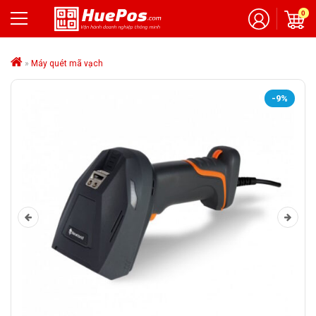
0
»
Máy quét mã vạch
-9%