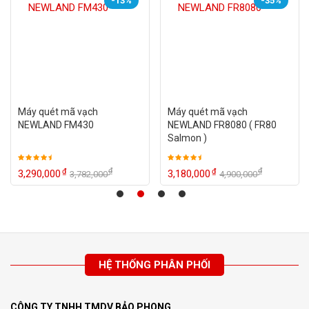
-13%
-35%
Máy quét mã vạch
Máy quét mã vạch
NEWLAND FM430
NEWLAND FR8080 ( FR80
Salmon )
₫
₫
₫
₫
3,290,000
3,180,000
3,782,000
4,900,000
HỆ THỐNG PHÂN PHỐI
CÔNG TY TNHH TMDV BẢO PHONG