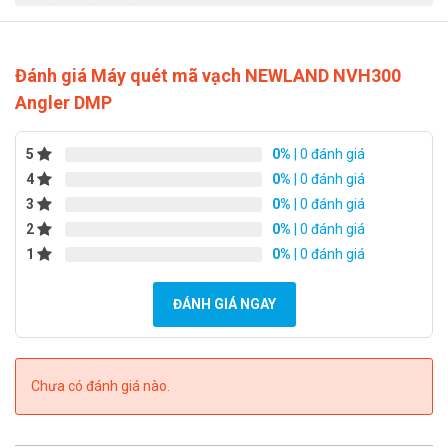
doanh và 5 trung tâm bán hàng trong nước, cùng mục tiêu
đưa đến các sản phẩm hiệu quả với thao tác đơn giản, chính
Đánh giá Máy quét mã vạch NEWLAND NVH300
xác, nhanh chóng, tiện lợi và chuyên nghiệp. Newland là sự
Angler DMP
lựa chọn hoàn hảo cho mọi khách hàng.
Lưu ý:
Nếu yêu thích sản phẩm của chúng tôi, vui lòng chọn
5
0%
| 0 đánh giá
4
0%
| 0 đánh giá
nút "Mua Ngay" bên cạnh hoặc gọi điện đến Hotline
3
0%
| 0 đánh giá
0949.22.39.42
để được tư vấn MIỄN PHÍ.
2
0%
| 0 đánh giá
1
0%
| 0 đánh giá
ĐÁNH GIÁ NGAY
Chưa có đánh giá nào.