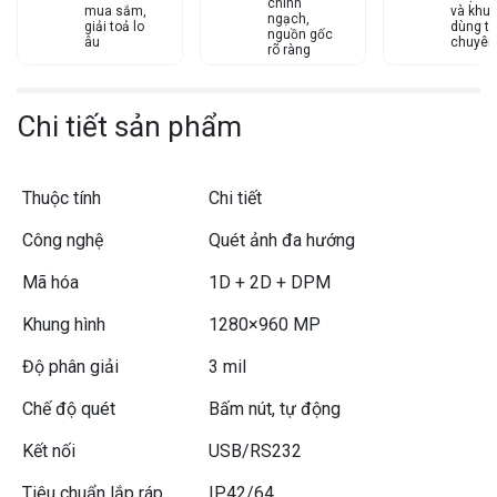
chính
mua sắm,
và khu
ngạch,
giải toả lo
dùng từ
nguồn gốc
âu
chuyên
rõ ràng
Chi tiết sản phẩm
Thuộc tính
Chi tiết
Công nghệ
Quét ảnh đa hướng
Mã hóa
1D + 2D + DPM
Khung hình
1280×960 MP
Độ phân giải
3 mil
Chế độ quét
Bấm nút, tự động
Kết nối
USB/RS232
Tiêu chuẩn lắp ráp
IP42/64