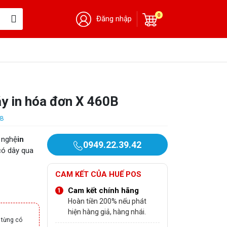
0
Đăng nhập
áy in hóa đơn X 460B
0B
 nghệ
in
0949.22.39.42
 có dây qua
CAM KẾT CỦA HUẾ POS
Cam kết chính hãng
Hoàn tiền 200% nếu phát
hiện hàng giả, hàng nhái.
 từng có