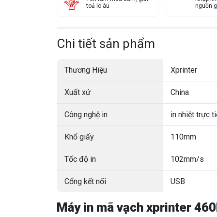
toả lo âu
nguồn g
Chi tiết sản phẩm
Thương Hiệu
Xprinter
Xuất xứ
China
Công nghệ in
in nhiệt trực t
Khổ giấy
110mm
Tốc độ in
102mm/s
Cổng kết nối
USB
Máy in mã vạch xprinter 46