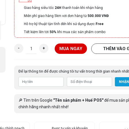
Giao hàng siêu tốc
24H
thanh toán khi nhận hàng
Miễn phí giao hàng 5km với đơn hàng từ
500.000 VNĐ
Hỗ trợ kỹ thuật tận tình đến khi sử dụng được
Free
Tiết kiệm lên tới
50%
khi mua các sản phẩm combo
M
-
+
MUA NGAY
THÊM VÀO 
á
y
i
Để lại thông tin để được chúng tôi tư vấn trong thời gian nhanh nhất
n
m
NHẬN
ã
v
ạ
🔎 Tìm trên Google
"Tên sản phẩm + Huế POS"
để mua sản 
c
chính hãng nhanh nhất nhé!
h
x
p
ẩu chính ngạch,
r
Được tư vấn và khuyên