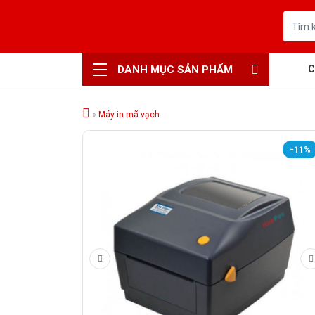
DANH MỤC SẢN PHẨM
C
»
Máy in mã vạch
-11%