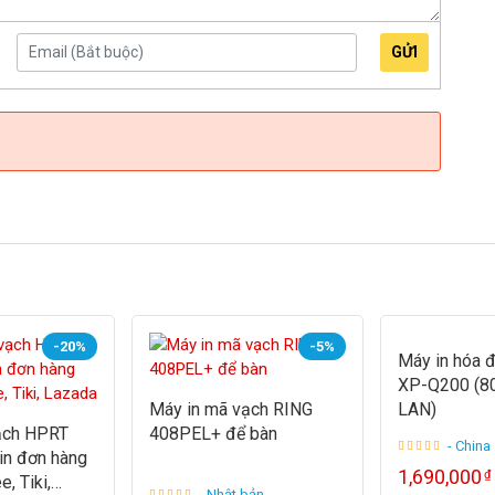
GỬI
-20%
-5%
Máy in hóa đ
XP-Q200 (8
Máy in mã vạch RING
LAN)
ạch HPRT
408PEL+ để bàn
- China
in đơn hàng
1,690,000
₫
, Tiki,
- Nhật bản