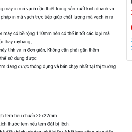
n
g máy in mã vạch cần thiết trong sản xuất kinh doanh và
X
háp in mã vạch trực tiếp giúp chất lượng mã vạch in ra
4
6
0
er máy có bề rộng 110mm nên có thể in tốt các loại mã
B
ải thay ruybang ,
s
ố
i máy tính và in đơn giản, Không cần phải gắn thêm
l
 thể sử dụng được
ư
m đang được thông dụng và bán chạy nhất tại thị trường
ợ
n
g
ước tem tiêu chuẩn 35x22mm
ích thước tem nếu tem đặt bị lệch.