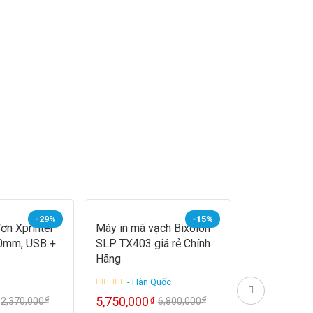
-29%
-15%
ơn Xprinter
Máy in mã vạch Bixolon
Máy in mã v
0mm, USB +
SLP TX403 giá rẻ Chính
ZT610 – 30
Hãng
- Hàn Quốc
- Mỹ
₫
₫
5,750,000
45,500,00
₫
2,370,000
6,800,000