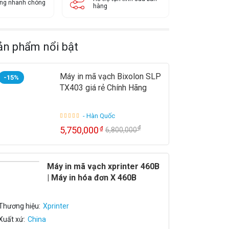
àng nhanh chóng
hàng
ản phẩm nổi bật
Máy in mã vạch Bixolon SLP
-15%
TX403 giá rẻ Chính Hãng
- Hàn Quốc
₫
5,750,000
₫
6,800,000
Máy in mã vạch xprinter 460B
| Máy in hóa đơn X 460B
Thương hiệu:
Xprinter
Xuất xứ:
China