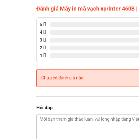
Đánh giá Máy in mã vạch xprinter 460B |
5
4
3
2
1
Chưa có đánh giá nào.
Hỏi đáp