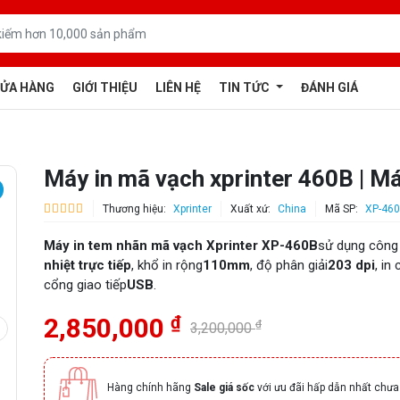
ỬA HÀNG
GIỚI THIỆU
LIÊN HỆ
TIN TỨC
ĐÁNH GIÁ
Máy in mã vạch xprinter 460B | M
Thương hiệu:
Xprinter
Xuất xứ:
China
Mã SP:
XP-46
Máy in tem nhãn mã vạch Xprinter XP-460B
sử dụng công
nhiệt trực tiếp
, khổ in rộng
110mm
, độ phân giải
203 dpi
, in
cổng giao tiếp
USB
.
₫
2,850,000
₫
3,200,000
Hàng chính hãng
Sale giá sốc
với ưu đãi hấp dẫn nhất chưa