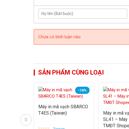
Chưa có bình luận nào
SẢN PHẨM CÙNG LOẠI
-18%
-10%
ạch HPRT
Máy in mã vạch SBARCO
pi
T4ES (Taiwan)
Máy in mã v
SL41 – Máy 
TMĐT Shopee
- Taiwan