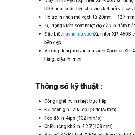
Máy in mã vạch Xprinter XP-460B sử dụng h
USB nên thuận tiện cho việc kết nối với các t
Hỗ trợ in nhãn mã vạch từ 20mm – 127 mm
Tự động kiểm soát nhiệt độ đầu in đảm bảo
Đặc biệt
máy in mã vạch
Xprinter XP-460B có
bền đẹp.
Về ứng dụng: máy in mã vạch Xprinter XP-
hàng, siệu thị mini…
Thông số kỹ thuật :
Công nghệ in: in nhiệt trực tiếp
Độ phân giải: 203 dpi (8 dots/mm)
Tốc độ in: 4ips (102 mm/s)
Chiều rộng khổ in: 4.25″(108 mm)
Bộ nhớ: 4MB Flash (2MB sử dụng lưu trữ