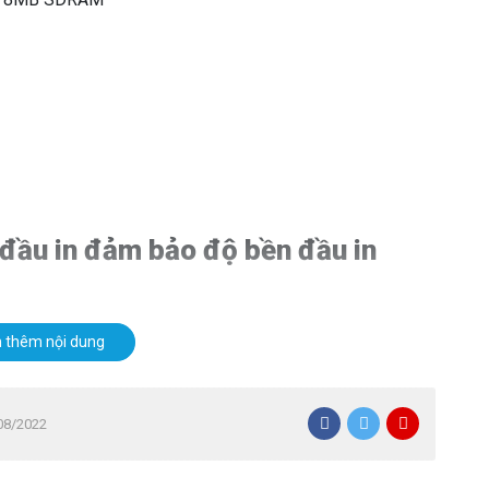
 đầu in đảm bảo độ bền đầu in
 thêm nội dung
ui lòng chọn nút "Mua Ngay" bên cạnh hoặc gọi điện đến
Í.
/08/2022