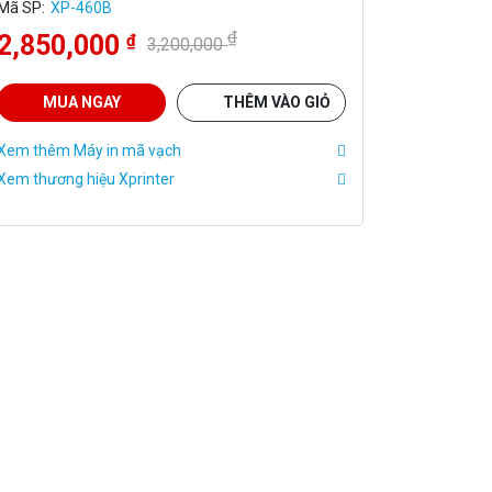
Mã SP:
XP-460B
₫
2,850,000
₫
3,200,000
MUA NGAY
THÊM VÀO GIỎ
Xem thêm Máy in mã vạch
Xem thương hiệu Xprinter