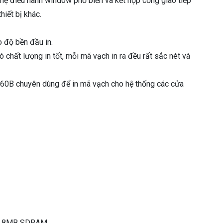
ệ điều hành window phổ biến và kết hợp cổng giao tiếp
hiết bị khác.
 độ bền đầu in.
 chất lượng in tốt, mỗi mã vạch in ra đều rất sắc nét và
460B chuyên dùng để in mã vạch cho hệ thống các cửa
) / 8MB SDRAM