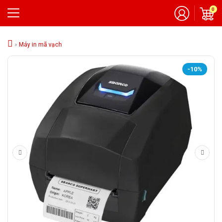
0
»
Máy in mã vạch
-10%