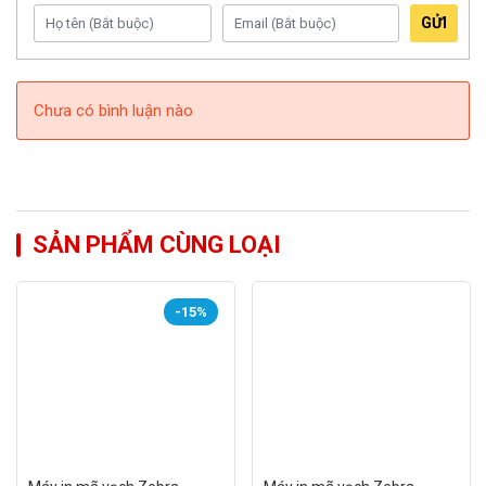
Bluetooth (option)
GỬI
Power
External universal switching power sup
Barcode
1D, 2D
Chưa có bình luận nào
HÀNG HÓA: Chính hãng, mới 100%.
Bảo hành chính hãng (12 Tháng).
Sản xuất tại Đài Loan
SẢN PHẨM CÙNG LOẠI
Máy in mã vạch Sbarco T4ES tại Huế POS là lựa chọn lý
tưởng cho các doanh nghiệp, cửa hàng có nhu cầu in ấn
-15%
tem nhãn mã vạch. Hãy liên hệ chúng tôi để được tư vấn
báo giá tốt nhất.
Lưu ý:
Nếu yêu thích sản phẩm của chúng tôi, vui lòng chọn
nút "Mua Ngay" bên cạnh hoặc gọi điện đến Hotline
0949.22.39.42
để được tư vấn MIỄN PHÍ.