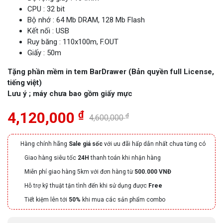
CPU : 32 bit
Bộ nhớ : 64 Mb DRAM, 128 Mb Flash
Kết nối : USB
Ruy băng : 110x100m, F.OUT
Giấy : 50m
Tặng phần mềm in tem BarDrawer (Bản quyền full License,
tiếng việt)
Lưu ý ; máy chưa bao gồm giấy mực
₫
4,120,000
₫
4,600,000
Hàng chính hãng
Sale giá sốc
với ưu đãi hấp dẫn nhất chưa từng có
Giao hàng siêu tốc
24H
thanh toán khi nhận hàng
Miễn phí giao hàng 5km với đơn hàng từ
500.000 VNĐ
Hỗ trợ kỹ thuật tận tình đến khi sử dụng được
Free
Tiết kiệm lên tới
50%
khi mua các sản phẩm combo