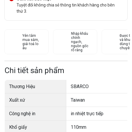
Tuyệt đối không chia sẻ thông tin khách hàng cho bên
thứ 3.
Nhập khẩu
Yên tâm
Được tư
chính
mua sắm,
và khu
ngạch,
giải toả lo
dùng từ
nguồn gốc
âu
chuyên
rõ ràng
Chi tiết sản phẩm
Thương Hiệu
SBARCO
Xuất xứ
Taiwan
Công nghệ in
in nhiệt trực tiếp
Khổ giấy
110mm