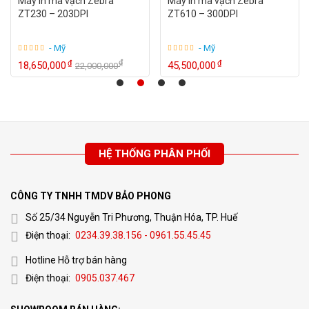
Máy in mã vạch Zebra
Máy in mã vạch Zebra
ZT230 – 203DPI
ZT610 – 300DPI
- Mỹ
- Mỹ
₫
₫
₫
18,650,000
45,500,000
22,000,000
HỆ THỐNG PHÂN PHỐI
CÔNG TY TNHH TMDV BẢO PHONG
Số 25/34 Nguyễn Tri Phương, Thuận Hóa, TP. Huế
Điện thoại:
0234.39.38.156 - 0961.55.45.45
Hotline Hỗ trợ bán hàng
Điện thoại:
0905.037.467