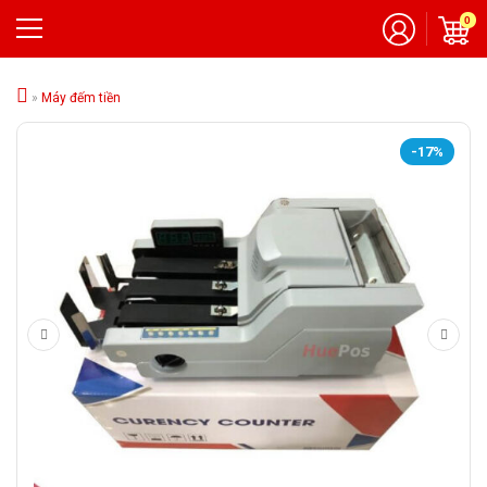
0
»
Máy đếm tiền
-17%