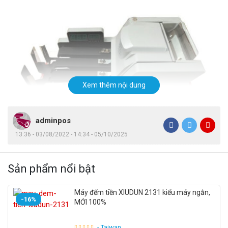
Xem thêm nội dung
adminpos
13:36 - 03/08/2022 - 14:34 - 05/10/2025
Sản phẩm nổi bật
Máy đếm tiền XIUDUN 2131 kiểu máy ngắn,
-16%
MỚI 100%
Máy đếm tiền
là một thiết bị cho phép người dùng xác định
số lượng tiền giấy chạy qua khe đếm tiền trong máy. Ngoài
- Taiwan