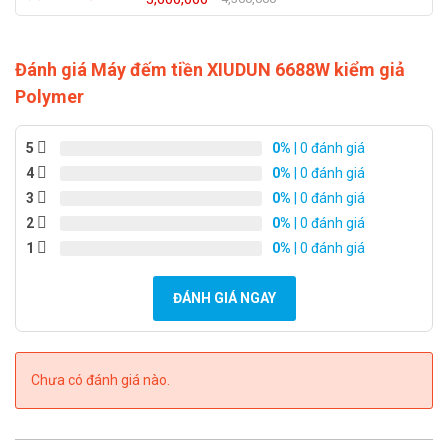
Chính sách và ưu đãi khi mua máy
đếm tiền tại Huế POS
Đánh giá Máy đếm tiền XIUDUN 6688W kiểm giả
Khách hàng sẽ được tư vấn và giao hàng miễn phí tận
Polymer
nơi
5
0%
| 0 đánh giá
Kỹ thuật sẽ giao máy và hướng dẫn bạn sử dụng máy
4
0%
| 0 đánh giá
đếm tiền tại chỗ
3
0%
| 0 đánh giá
Khi hài lòng, bạn sẽ thanh toán chi phí theo đã thỏa
2
0%
| 0 đánh giá
thuận
1
0%
| 0 đánh giá
Hỗ trợ đổi – trả theo quy định nếu lỗi từ phía đơn vị sản
xuất máy đếm tiền
ĐÁNH GIÁ NGAY
Ưu đãi hấp dẫn dành cho khách hàng lâu năm, khách
hàng thân thiết, mua nhiều sản phẩm
Chưa có đánh giá nào.
Nếu bạn có nhu cầu mua
máy đếm tiền giá rẻ
tại Huế
hãy
liên hệ Công Ty TNHH TMDV Bảo Phong. Với nhiều năm kinh
nghiệm cùng hàng loạt sản phẩm chính hãng, chúng tôi sẽ