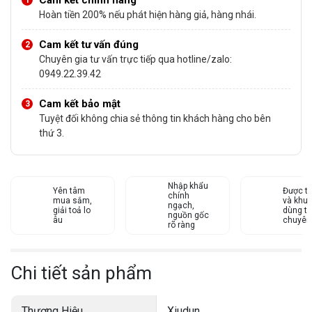
Hoàn tiền 200% nếu phát hiện hàng giả, hàng nhái.
Cam kết tư vấn đúng
Chuyên gia tư vấn trực tiếp qua hotline/zalo:
0949.22.39.42
Cam kết bảo mật
Tuyệt đối không chia sẻ thông tin khách hàng cho bên
thứ 3.
Nhập khẩu
Yên tâm
Được tư
chính
mua sắm,
và khu
ngạch,
giải toả lo
dùng từ
nguồn gốc
âu
chuyên
rõ ràng
Chi tiết sản phẩm
Thương Hiệu
Xiudun