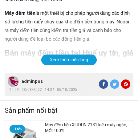
Máy đếm tiền
là một thiết bị cho phép người dùng xác định
số lượng tiền giấy chạy qua khe đếm tiền trong máy. Ngoài
ra máy đếm tiền cũng kiểm tra tiền giả và cảnh báo cho
người dùng để loại bỏ các đồng tiền giả.
Bán máy đếm tiền tại Huế uy tín, giá
Xem thêm nội dung
cạnh tranh
Bạn muốn mua
máy đếm tiền tại Huế
thì nên lựa chọn đơn vị
adminpos
cung cấp uy tín chuyên nghiệp. Đây là cách giúp bạn có
14:09 - 03/08/2022 - 14:34 - 05/10/2025
được những dòng máy đếm tiền chất lượng, có chính sách
và ưu đãi hấp dẫn. Chúng tôi chuyên bán máy đếm tiền, máy
Sản phẩm nổi bật
soi tiền, máy bó tiền và các thiết bị kho quỹ ngân hàng khác
tại Thừa Thiên Huế.
Máy đếm tiền XIUDUN 2131 kiểu máy ngắn,
-16%
MỚI 100%