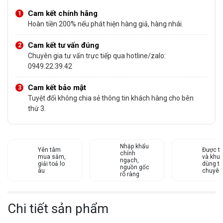
Cam kết chính hãng
Hoàn tiền 200% nếu phát hiện hàng giả, hàng nhái.
Cam kết tư vấn đúng
Chuyên gia tư vấn trực tiếp qua hotline/zalo:
0949.22.39.42
Cam kết bảo mật
Tuyệt đối không chia sẻ thông tin khách hàng cho bên
thứ 3.
Nhập khẩu
Yên tâm
Được tư
chính
mua sắm,
và khu
ngạch,
giải toả lo
dùng từ
nguồn gốc
âu
chuyên
rõ ràng
Chi tiết sản phẩm