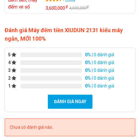
- China
Ưu đãi hấp dẫn dành cho khách hàng lâu năm, khách
₫
₫
3,600,000
4,300,000
hàng thân thiết, mua nhiều sản phẩm
Nếu bạn có nhu cầu mua
máy đếm tiền giá rẻ
tại Huế
hãy
Đánh giá Máy đếm tiền XIUDUN 2131 kiểu máy
liên hệ Công Ty TNHH TMDV Bảo Phong. Với nhiều năm kinh
ngắn, MỚI 100%
nghiệm cùng hàng loạt sản phẩm chính hãng, chúng tôi sẽ
mang lại cho bạn sự an tâm tối đa khi chọn mua hàng!
5
0%
| 0 đánh giá
4
0%
| 0 đánh giá
Lưu ý:
Nếu yêu thích sản phẩm của chúng tôi, vui lòng chọn
3
0%
| 0 đánh giá
nút "Mua Ngay" bên cạnh hoặc gọi điện đến Hotline
2
0%
| 0 đánh giá
0949.22.39.42
1
để được tư vấn MIỄN PHÍ.
0%
| 0 đánh giá
ĐÁNH GIÁ NGAY
Chưa có đánh giá nào.