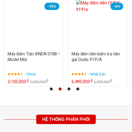
-15%
-6%
Máy Đếm Tiền XINDA 0188 –
Máy đếm tiền kiểm tra tiền
Model Mới
giả Oudis 9191A
- China
- Nhật bản
₫
₫
₫
₫
3,100,000
6,490,000
3,650,000
6,900,000
HỆ THỐNG PHÂN PHỐI