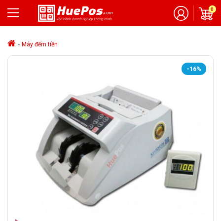
0
»
Máy đếm tiền
-16%