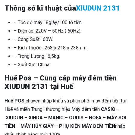
Thông số kĩ thuật của
XIUDUN 2131
– Tốc độ máy : 8giây/100 tờ tiền.
– Điện áp: 220V – 50Hz ( 60Hz).
– Công Suất : 60W.
– Kích Thước : 263 x 218 x 238mm.
– Trọng Lượng : 6,5kg.
– Xuất Xứ : China.
Huế Pos – Cung cấp máy đếm tiền
XIUDUN 2131 tại Huế
Huế POS
chuyên nhập khẩu và phân phối máy đếm tiền tại
Huế và miền Trung ; thương hiệu Máy đếm tiền
CASIO –
XIUDUN – XINDA – MANIC – OUDIS – HOFA – MÁY SOI
TIỀN – MÁY HỦY GIẤY – PHỤ KIỆN MÁY ĐẾM TIỀN
nhập
khẩu chính hãng, mới 100%