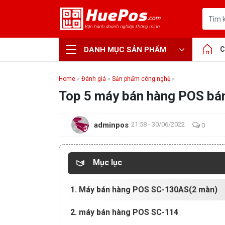
DANH MỤC SẢN PHẨM
C
Home
»
Đánh giá
»
Sản phẩm công nghệ
»
Top 5 máy bán hàng POS bán
adminpos
21:58 - 30/06/2022
0
Mục lục
1. Máy bán hàng POS SC-130AS(2 màn)
2. máy bán hàng POS SC-114