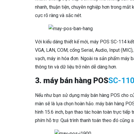
nhanh, thuận tiện, chuyên nghiệp hơn trong mắt
cực rõ ràng và sắc nét.
Với kiểu dáng thiết kế mới, máy POS SC-114 kết n
VGA, LAN, COM; cổng Serial, Audio, Input (MIC),
vạch, máy in hóa đơn. Ngoài ra sản phẩm máy b
thông tin và dữ liệu trở nên dễ dàng hơn.
3. máy bán hàng POS
SC-11
Nếu như bạn sử dụng máy bán hàng POS cho của 
màn sẽ là lựa chọn hoàn hảo. máy bán hàng PO
hình 15.6 inch, bạn thao tác hoàn toàn trực tiế
phím hỗ trợ. Quá trình thanh toán theo đó cũng s