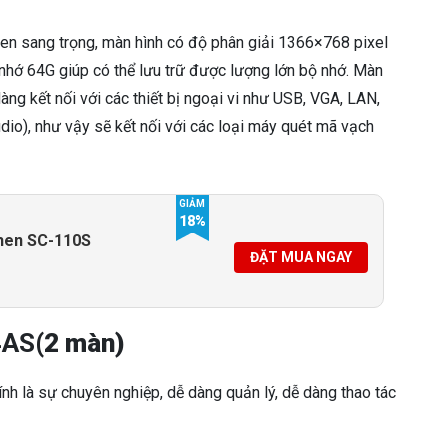
n sang trọng, màn hình có độ phân giải 1366×768 pixel
 nhớ 64G giúp có thể lưu trữ được lượng lớn bộ nhớ. Màn
 kết nối với các thiết bị ngoại vi như USB, VGA, LAN,
udio), như vậy sẽ kết nối với các loại máy quét mã vạch
GIẢM
18%
hen SC-110S
ĐẶT MUA NGAY
4AS
(2 màn)
nh là sự chuyên nghiệp, dễ dàng quản lý, dễ dàng thao tác