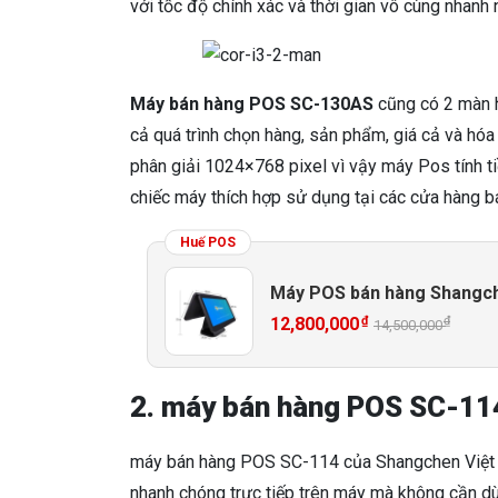
với tốc độ chính xác và thời gian vô cùng nhanh 
Máy bán hàng POS SC-130AS
cũng có 2 màn h
cả quá trình chọn hàng, sản phẩm, giá cả và hó
phân giải 1024×768 pixel vì vậy máy Pos tính ti
chiếc máy thích hợp sử dụng tại các cửa hàng bá
Huế POS
Máy POS bán hàng Shangc
₫
₫
12,800,000
14,500,000
2. máy bán hàng POS SC-11
máy bán hàng POS SC-114 của Shangchen Việt N
nhanh chóng trực tiếp trên máy mà không cần dù