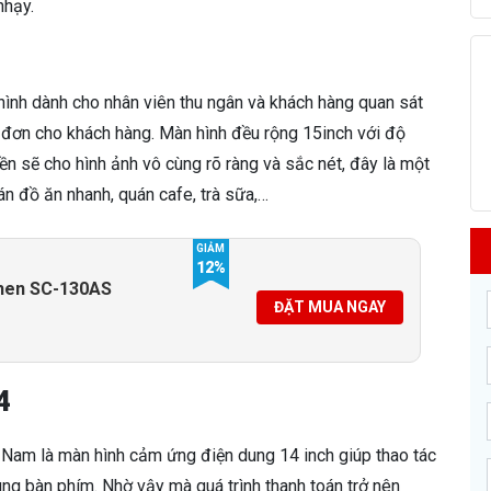
nhạy.
ình dành cho nhân viên thu ngân và khách hàng quan sát
a đơn cho khách hàng. Màn hình đều rộng 15inch với độ
ền sẽ cho hình ảnh vô cùng rõ ràng và sắc nét, đây là một
n đồ ăn nhanh, quán cafe, trà sữa,…
GIẢM
12%
hen SC-130AS
ĐẶT MUA NGAY
4
am là màn hình cảm ứng điện dung 14 inch giúp thao tác
ng bàn phím. Nhờ vậy mà quá trình thanh toán trở nên