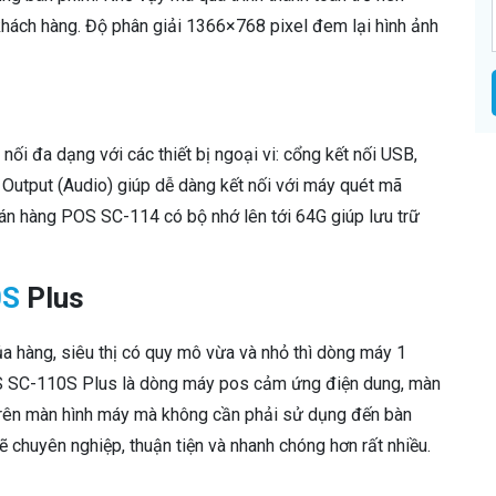
 khách hàng. Độ phân giải 1366×768 pixel đem lại hình ảnh
ối đa dạng với các thiết bị ngoại vi: cổng kết nối USB,
 Output (Audio) giúp dễ dàng kết nối với máy quét mã
án hàng POS SC-114 có bộ nhớ lên tới 64G giúp lưu trữ
0S
Plus
hàng, siêu thị có quy mô vừa và nhỏ thì dòng máy 1
S SC-110S Plus là dòng máy pos cảm ứng điện dung, màn
p trên màn hình máy mà không cần phải sử dụng đến bàn
ẽ chuyên nghiệp, thuận tiện và nhanh chóng hơn rất nhiều.