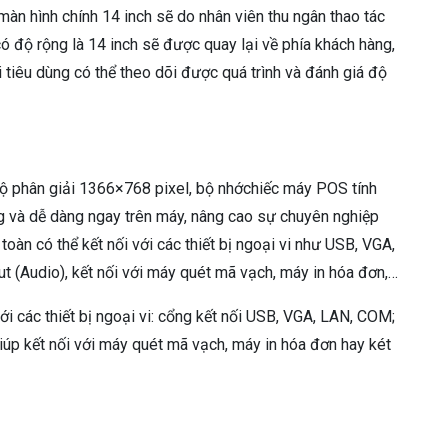
 hình chính 14 inch sẽ do nhân viên thu ngân thao tác
có độ rộng là 14 inch sẽ được quay lại về phía khách hàng,
i tiêu dùng có thể theo dõi được quá trình và đánh giá độ
ộ phân giải 1366×768 pixel, bộ nhớchiếc máy POS tính
g và dễ dàng ngay trên máy, nâng cao sự chuyên nghiệp
oàn có thể kết nối với các thiết bị ngoại vi như USB, VGA,
ut (Audio), kết nối với máy quét mã vạch, máy in hóa đơn,…
các thiết bị ngoại vi: cổng kết nối USB, VGA, LAN, COM;
giúp kết nối với máy quét mã vạch, máy in hóa đơn hay két