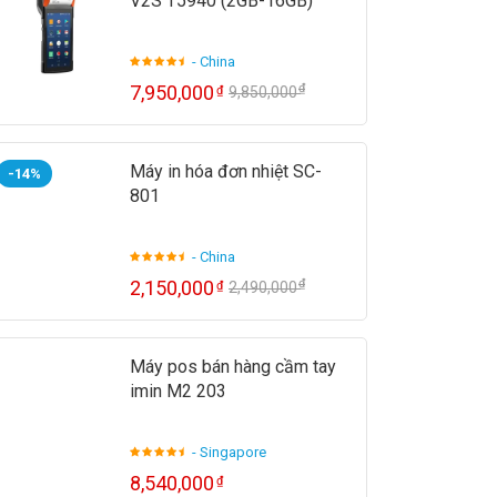
V2S T5940 (2GB-16GB)
- China
₫
7,950,000
₫
9,850,000
Máy in hóa đơn nhiệt SC-
-14%
801
- China
₫
2,150,000
₫
2,490,000
Máy pos bán hàng cầm tay
imin M2 203
- Singapore
8,540,000
₫