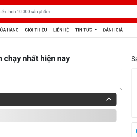
ỬA HÀNG
GIỚI THIỆU
LIÊN HỆ
TIN TỨC
ĐÁNH GIÁ
 chạy nhất hiện nay
S