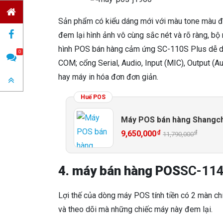
Sản phẩm có kiểu dáng mới với màu tone màu đe
đem lại hình ảnh vô cùng sắc nét và rõ ràng, bộ
hình POS bán hàng cảm ứng SC-110S Plus dễ dàng
0
COM; cổng Serial, Audio, Input (MIC), Output (A
hay máy in hóa đơn đơn giản.
Huế POS
Máy POS bán hàng Shangc
₫
₫
9,650,000
11,790,000
4. máy bán hàng POS
SC-11
Lợi thế của dòng máy POS tính tiền có 2 màn chí
và theo dõi mà những chiếc máy này đem lại.