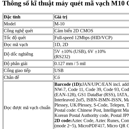
Thông số kĩ thuật máy quét mã vạch M10 
Đặc tính
Giá trị
Model
M-10
Công nghệ quét
Cảm biến 2D CMOS
Tốc độ quét
Full-speed 12Mbps (HID/VCP)
Đọc mã vạch
1D, 2D
5V ±10% (USB), 6V ±10%
Độ dốc nghiêng
(RS232)
Độ phân giải
0.127 mm / 5 mil
Cổng giao tiếp
USB
Chân đế
Có
Barcode (1D):
JAN/UPC/EAN incl. add 
NW-7, Code 11, Code 39, Code 93, Co
(EAN-128), GS1 DataBar (RSS), IATA, I
Interleaved 2of5, ISBN-ISMN-ISSN, Mat
Plessey, UK/Plessey, S-Code, Telepen, 
Đọc được mã vạch chuẩn
Postal code: Chinese Post, Intelligent Ma
Korean Postal Authority code, Postal
2D code:
Aztec Code, Aztec Runes, Com
(mode 2~5), MicroPDF417, Micro QR C