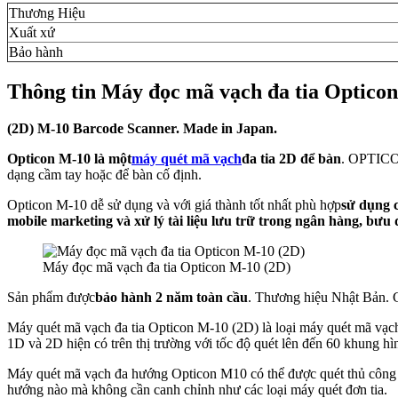
Thương Hiệu
Xuất xứ
Bảo hành
Thông tin Máy đọc mã vạch đa tia Optico
(2D) M-10 Barcode Scanner. Made in Japan.
Opticon M-10 là một
máy quét mã vạch
đa tia 2D để bàn
. OPTICO
dạng cầm tay hoặc để bàn cố định.
Opticon M-10 dễ sử dụng và với giá thành tốt nhất phù hợp
sử dụng c
mobile marketing và xử lý tài liệu lưu trữ trong ngân hàng, bưu 
Máy đọc mã vạch đa tia Opticon M-10 (2D)
Sản phẩm được
bảo hành 2 năm toàn cầu
. Thương hiệu Nhật Bản
Máy quét mã vạch đa tia Opticon M-10 (2D) là loại máy quét mã vạ
1D và 2D hiện có trên thị trường với tốc độ quét lên đến 60 khung hìn
Máy quét mã vạch đa hướng Opticon M10 có thể được quét thủ công h
hướng nào mà không cần canh chỉnh như các loại máy quét đơn tia.