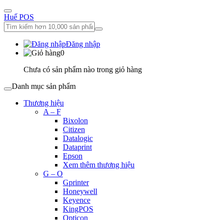
Huế POS
Đăng nhập
0
Chưa có sản phẩm nào trong giỏ hàng
Danh mục sản phẩm
Thương hiệu
A – F
Bixolon
Citizen
Datalogic
Dataprint
Epson
Xem thêm thương hiệu
G – O
Gprinter
Honeywell
Keyence
KingPOS
Opticon