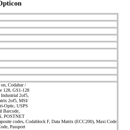
Opticon
on, Codabar /
de 128, GS1-128
ndustrial 2of5,
rix 2of5, MSI/
Tri-Optic, USPS
il Barcode,
 JPN, POSTNET
posite codes, Codablock F, Data Matrix (ECC200), Maxi Code
ode, Passport