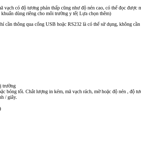
ã vạch có độ tương phản thấp cũng như độ nén cao, có thể đọc được 
 khuẩn dùng riêng cho môi trường y tế( Lựa chọn thêm)
hỉ cần thông qua cổng USB hoặc RS232 là có thể sử dụng, không cần ph
ị trường
ặc bóng tối. Chât lượng in kém, mã vạch rách, mờ hoặc độ nén , độ tư
h / giây.
)