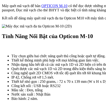
Máy quét mã vạch để bàn
OPTICON M-10
có thể đọc được những m
passport, Đọc mã vạch cho thẻ BHYT và đặc biệt có tính năng kháng
Kết nối dễ dàng máy quét mã vạch đa tia Opticon M10 với máy tính c
Tính Năng Nổi Bật của Opticon M-10
Tùy chọn giữa hai chức năng quét thủ công hoặc quét tự động.
Thiết kế thông minh phù hợp với mọi không gian làm việc.
Nhận dạng hầu hết tất cả các mã vạch 1D và 2D hiện có trên th
Quét được các mã vạch 1D và 2D trong điều kiện thiếu sáng ho
Công nghệ quét 2D CMOS với tốc độ quét lên tới 60 khung hìn
IP 42, Chống rơi vỡ 1,5 mét.
Thiết kế nhỏ gọn : 250 grams, : 72 x 70 x 139 mm (W x H x D
Cổng kết nối : USB hoặc RS232
Màu sắc : Đen, trắng
Nước sản xuất : Nhật Bản
Bảo hành: 2 năm.