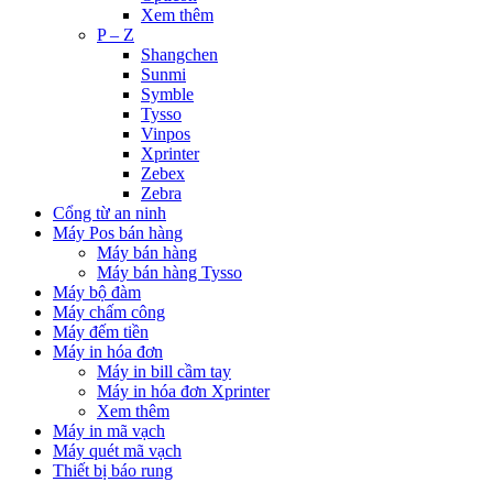
Xem thêm
P – Z
Shangchen
Sunmi
Symble
Tysso
Vinpos
Xprinter
Zebex
Zebra
Cổng từ an ninh
Máy Pos bán hàng
Máy bán hàng
Máy bán hàng Tysso
Máy bộ đàm
Máy chấm công
Máy đếm tiền
Máy in hóa đơn
Máy in bill cầm tay
Máy in hóa đơn Xprinter
Xem thêm
Máy in mã vạch
Máy quét mã vạch
Thiết bị báo rung