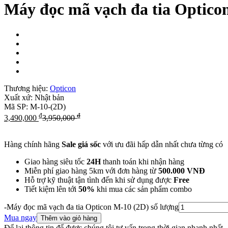
Máy đọc mã vạch đa tia Optico
Thương hiệu:
Opticon
Xuất xứ:
Nhật bản
Mã SP:
M-10-(2D)
₫
₫
3,490,000
3,950,000
Hàng chính hãng
Sale giá sốc
với ưu đãi hấp dẫn nhất chưa từng có
Giao hàng siêu tốc
24H
thanh toán khi nhận hàng
Miễn phí giao hàng 5km với đơn hàng từ
500.000 VNĐ
Hỗ trợ kỹ thuật tận tình đến khi sử dụng được
Free
Tiết kiệm lên tới
50%
khi mua các sản phẩm combo
-
Máy đọc mã vạch đa tia Opticon M-10 (2D) số lượng
Mua ngay
Thêm vào giỏ hàng
Để lại thông tin để được chúng tôi tư vấn trong thời gian nhanh nhất