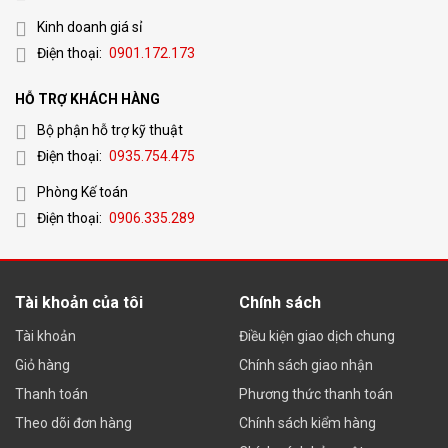
999
Kinh doanh giá sỉ
Đơn vị lắp đặt cổng từ an ninh tại
Điện thoại:
0901.172.173
Huế uy tín
HỖ TRỢ KHÁCH HÀNG
Bộ phận hỗ trợ kỹ thuật
Huế POS là đơn vị hàng đầu chuyên tư vấn và lắp đặt cổng
Điện thoại:
0935.754.475
từ an ninh cho siêu thị, shop thời trang. Công ty chúng tôi có
đội ngũ kỹ thuật có nhiều năm kinh nghiệm trong lĩnh vực tư
Phòng Kế toán
Điện thoại:
0906.335.289
vấn lắp đặt cổng từ an ninh cho các trung tâm thương mại,
siêu thị, shop thời trang, nhà sách, thư viện.
Tài khoản của tôi
Chính sách
Công ty lắp đặt cổng từ an ninh cho shop ở Huế
Tài khoản
Điều kiện giao dịch chung
Giỏ hàng
Chính sách giao nhận
Với hệ thống cổng từ an ninh kết hợp với các loại tem từ Cửa
Thanh toán
Phương thức thanh toán
hàng , siêu thị có thể kiểm soát được các trường hợp có
Theo dõi đơn hàng
Chính sách kiểm hàng
hành vi trộm cắp tốt nhất, ngoài ra còn tăng thêm sự sang