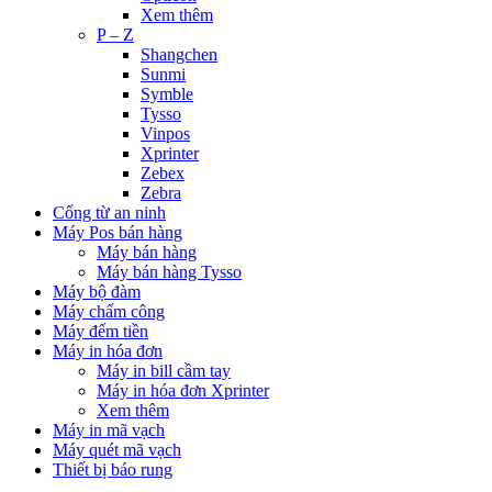
Xem thêm
P – Z
Shangchen
Sunmi
Symble
Tysso
Vinpos
Xprinter
Zebex
Zebra
Cổng từ an ninh
Máy Pos bán hàng
Máy bán hàng
Máy bán hàng Tysso
Máy bộ đàm
Máy chấm công
Máy đếm tiền
Máy in hóa đơn
Máy in bill cầm tay
Máy in hóa đơn Xprinter
Xem thêm
Máy in mã vạch
Máy quét mã vạch
Thiết bị báo rung