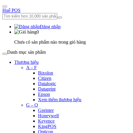
Huế POS
Đăng nhập
0
Chưa có sản phẩm nào trong giỏ hàng
Danh mục sản phẩm
Thương hiệu
A – F
Bixolon
Citizen
Datalogic
Dataprint
Epson
Xem thêm thương hiệu
G – O
Gprinter
Honeywell
Keyence
KingPOS
Opticon