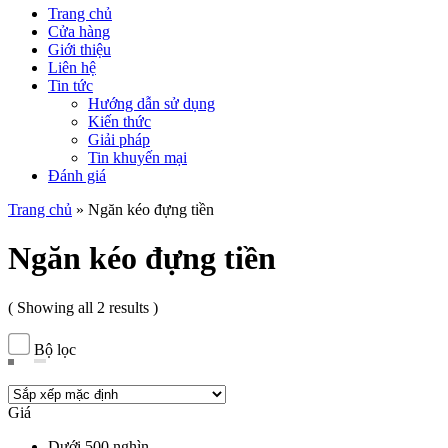
Trang chủ
Cửa hàng
Giới thiệu
Liên hệ
Tin tức
Hướng dẫn sử dụng
Kiến thức
Giải pháp
Tin khuyến mại
Đánh giá
Trang chủ
»
Ngăn kéo đựng tiền
Ngăn kéo đựng tiền
( Showing all 2 results )
Bộ lọc
Giá
Dưới 500 nghìn