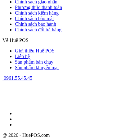
Chính sách giao nhận
Phương thức thanh toán
Chính sách kiểm hàng
Chính sách bảo mật
Chính sách bảo hành
Chính sách đổi trả hàng
Về Huế POS
Giới thiệu Huế POS
Liên hệ
Sản phẩm bán chạy
Sản phẩm khuyến mại
0961.55.45.45
GPĐKKD: 3301123843 do Sở Kế hoạch và Đầu tư cấp ngày
08/12/2009
@ 2026 - HuePOS.com