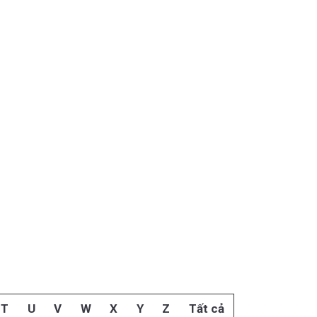
T
U
V
W
X
Y
Z
Tất cả