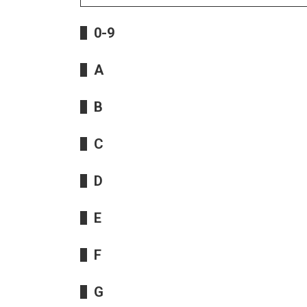
0-9
A
B
C
D
E
F
G