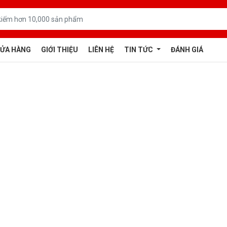
ỬA HÀNG
GIỚI THIỆU
LIÊN HỆ
TIN TỨC
ĐÁNH GIÁ