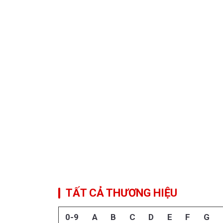
TẤT CẢ THƯƠNG HIỆU
0-9
A
B
C
D
E
F
G