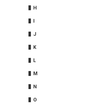
H
I
J
K
L
M
N
O