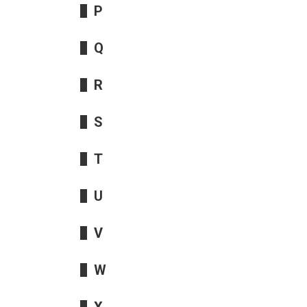
P
Q
R
S
T
U
V
W